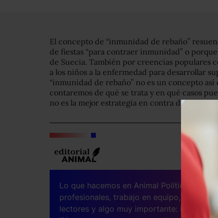
El concepto de “inmunidad de rebaño” resuena u
de fiestas “para contraer inmunidad” o porque 
de Suecia. También por creencias populares co
a los niños a la enfermedad para desarrollar su
“inmunidad de rebaño” no es un concepto así d
contaremos de qué se trata y en qué casos pue
no es la mejor estrategia en contra de COVID-
Lo que hacemos en Animal Político requier
profesionales, trabajo en equipo, mantener
lectores y algo muy importante:
independe