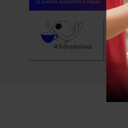
Tú puedes ayudarnos a seguir.
Sé pa
Suscríb
benefic
SUS