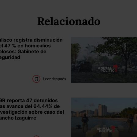
Relacionado
alisco registra disminución
el 47 % en homicidios
olosos: Gabinete de
eguridad
Leer después
GR reporta 47 detenidos
ras avance del 64.44% de
nvestigación sobre caso del
ancho Izaguirre