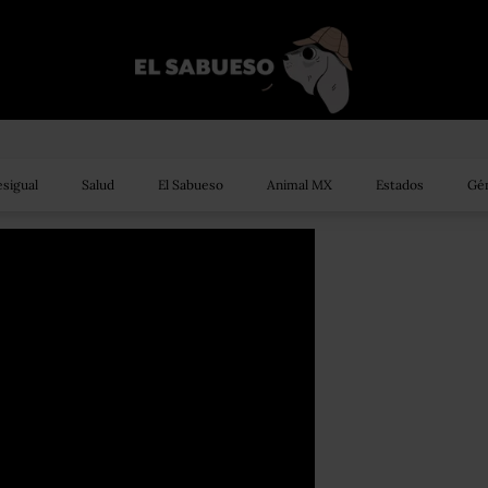
sigual
Salud
El Sabueso
Animal MX
Estados
Gén
VID-19?