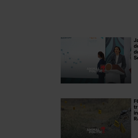
J
d
d
S
F
t
i
R