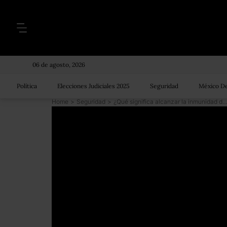
06 de agosto, 2026
Política
Elecciones Judiciales 2025
Seguridad
México De
Home
>
Seguridad
>
¿Qué significa alcanzar la inmunidad de rebaño para CO