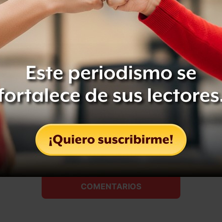
rte del equipo
ete a Animal Político, recibe
ios y apoya el periodismo libre.
CRIBIRME
Compartir
Leer después
COMENTARIOS