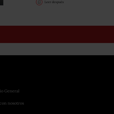
Leer después
io General
con nosotros