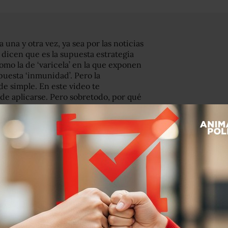
na y otra vez, ya sea por las noticias
dicen que es la supuesta estrategia
mo la de ‘varicela’ en la que exponen
puesta ‘inmunidad’. Pero la
e simple. En este video te
de aplicarse. Pero sobretodo, por qué
19 hasta el momento.
e de periodistas
 diálogo con los
ncia