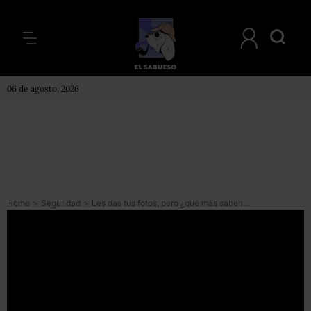
06 de agosto, 2026
Home
>
Seguridad
>
Les das tus fotos, pero ¿qué más saben las redes sociales de ti?