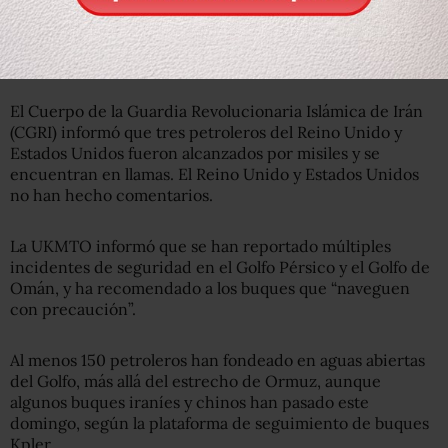
Múltiples incidentes
El Cuerpo de la Guardia Revolucionaria Islámica de Irán
(CGRI) informó que tres petroleros del Reino Unido y
Estados Unidos fueron alcanzados por misiles y se
encuentran en llamas. El Reino Unido y Estados Unidos
no han hecho comentarios.
La UKMTO informó que se han reportado múltiples
incidentes de seguridad en el Golfo Pérsico y el Golfo de
Omán, y ha recomendado a los buques que “naveguen
con precaución”.
Al menos 150 petroleros han fondeado en aguas abiertas
del Golfo, más allá del estrecho de Ormuz, aunque
algunos buques iraníes y chinos han pasado este
domingo, según la plataforma de seguimiento de buques
Kpler.