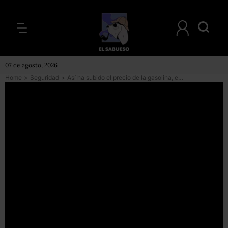
07 de agosto, 2026
Home
>
Seguridad
>
Así ha subido el precio de la gasolina, el gas y la luz con AMLO