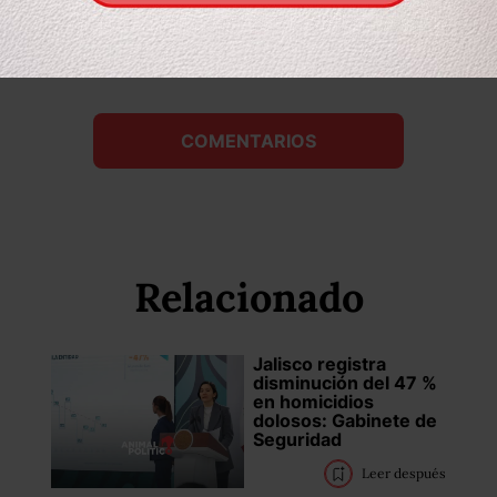
Compartir
Leer después
COMENTARIOS
Relacionado
Jalisco registra
disminución del 47 %
en homicidios
dolosos: Gabinete de
Seguridad
Leer después