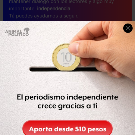
mantener diálogo con los lectores y algo muy
importante:
independencia
Tú puedes ayudarnos a seguir.
Sé parte del equipo
Suscríbete a Animal Político, recibe beneficios y
apoya el periodismo libre.
SUSCRIBIRME