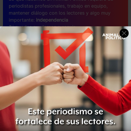
periodistas profesionales, trabajo en equipo,
mantener diálogo con los lectores y algo muy
importante:
independencia
Tú puedes ayudarnos a seguir.
Sé parte del equipo
Suscríbete a Animal Político, recibe beneficios y
apoya el periodismo libre.
SUSCRIBIRME