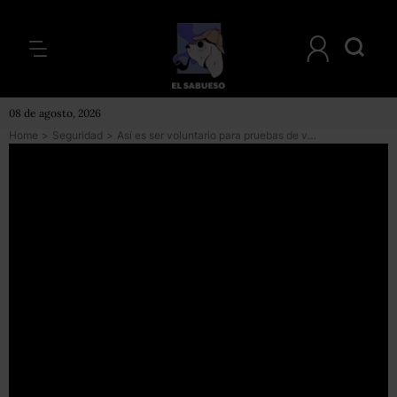
08 de agosto, 2026
Home
>
Seguridad
>
Así es ser voluntario para pruebas de vacunas contra COVID en México