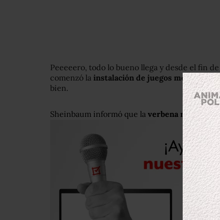
Peeeeero, todo lo bueno llega y desde el fin d
comenzó la
instalación de juegos mecánicos
y
bien.
Sheinbaum informó que la
verbena navideña de