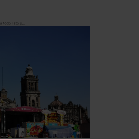
Fiestón chilango be like: ya todo listo para la *verbena navideña del Zócalo*