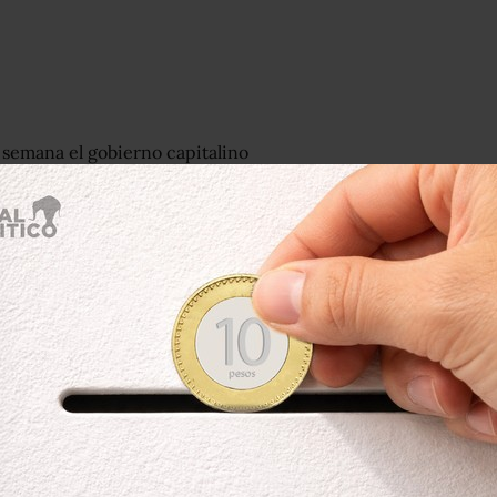
e semana el gobierno capitalino
 otras cosillas para que la gente la pase
l Zócalo iniciará el 16 de diciembre
.