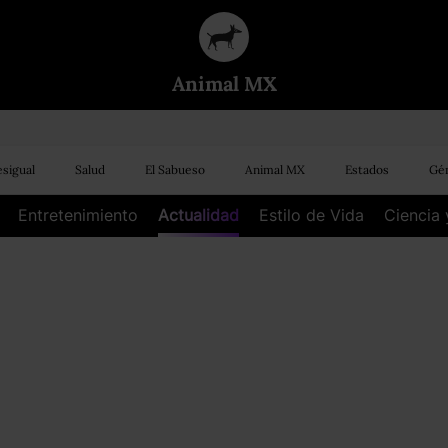
Animal MX
sigual
Salud
El Sabueso
Animal MX
Estados
Gén
Entretenimiento
Actualidad
Estilo de Vida
Ciencia 