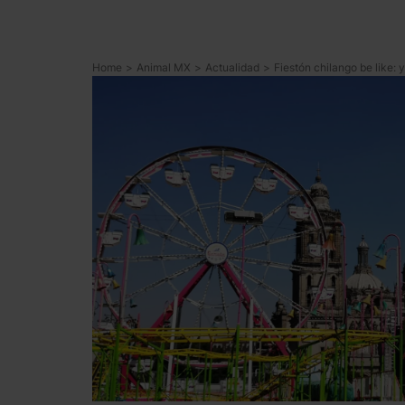
Home
>
Animal MX
>
Actualidad
>