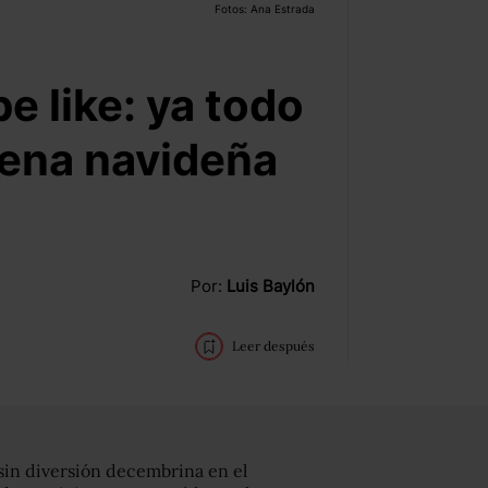
Fotos: Ana Estrada
e like: ya todo
rbena navideña
Por:
Luis Baylón
Leer después
sin diversión decembrina en el