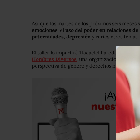
Así que los martes de los próximos seis meses 
emociones
, el
uso del poder en relaciones de
paternidades
,
depresión
y varios otros temas.
El taller lo impartirá Tlacaelel Paredes Gómez,
Hombres Diversos
, una organización civil qu
perspectiva de género y derechos humanos.