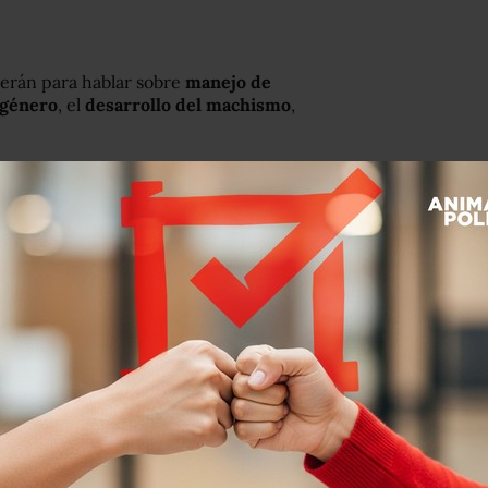
serán para hablar sobre
manejo de
 género
, el
desarrollo del machismo
,
 psicoterapeuta y director de
e trabaja en identidades masculinas,