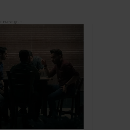
Entre vatos: la *UNAM abre nuevo grupo de hombres* para discutir nuevas masculinidades