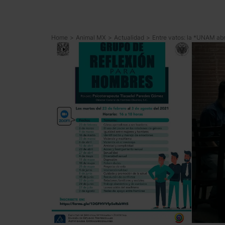
Home
>
Animal MX
>
Actualidad
>