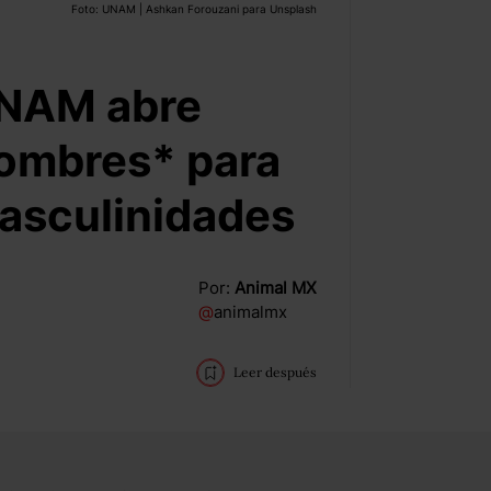
Foto: UNAM | Ashkan Forouzani para Unsplash
*UNAM abre
ombres* para
masculinidades
Por:
Animal MX
@
animalmx
Leer después