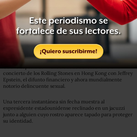
Compartir
Leer después
0
Hay una foto que muestra a Bill Clinton en un baño
nocturno junto a Ghislaine Maxwell, la celebridad
británica ahora condenada por tráfico sexual.
Otra lo captura sonriendo detrás del escenario en un
concierto de los Rolling Stones en Hong Kong con Jeffrey
Epstein, el difunto financiero y ahora mundialmente
notorio delincuente sexual.
Una tercera instantánea sin fecha muestra al
expresidente estadounidense reclinado en un jacuzzi
junto a alguien cuyo rostro aparece tapado para proteger
su identidad.