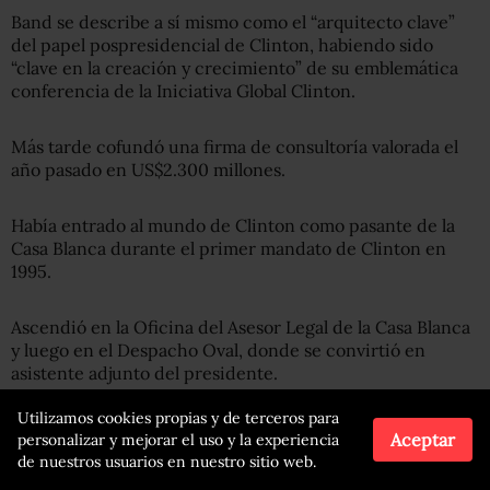
Band se describe a sí mismo como el “arquitecto clave”
del papel pospresidencial de Clinton, habiendo sido
“clave en la creación y crecimiento” de su emblemática
conferencia de la Iniciativa Global Clinton.
Más tarde cofundó una firma de consultoría valorada el
año pasado en US$2.300 millones.
Había entrado al mundo de Clinton como pasante de la
Casa Blanca durante el primer mandato de Clinton en
1995.
Ascendió en la Oficina del Asesor Legal de la Casa Blanca
y luego en el Despacho Oval, donde se convirtió en
asistente adjunto del presidente.
Utilizamos cookies propias y de terceros para
Aceptar
personalizar y mejorar el uso y la experiencia
de nuestros usuarios en nuestro sitio web.