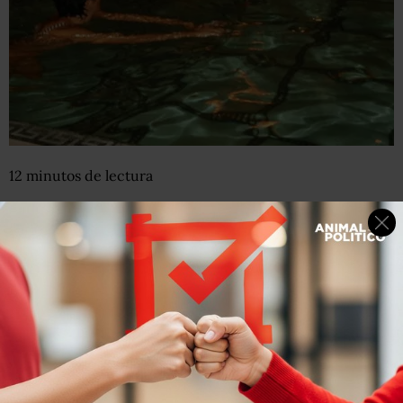
12
minutos
de lectura
Los documentos del caso muestran que Maxwell
alimentó la conexión entre el expresidente y
Epstein, a principios de los años 2000. Clinton
alega que en ese momento no conocía los
delitos del financiero.
27 de febrero, 2026
Por:
BBC News Mundo