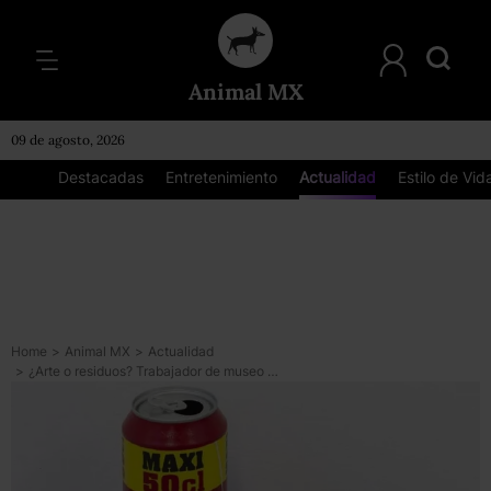
Animal MX
09 de agosto, 2026
Destacadas
Entretenimiento
Actualidad
Estilo de Vid
Home
>
Animal MX
>
Actualidad
>
¿Arte o residuos? Trabajador de museo tiró obra de arte al confundirla con basura