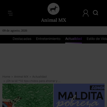
Animal MX
09 de agosto, 2026
Destacadas
Entretenimiento
Actualidad
Estilo de Vid
Home
>
Animal MX
>
Actualidad
>
¡Oh la lá! *10 tips chidos para ahorrar y hackear el capitalismo* que nos dio ‘Maldita Pobreza’