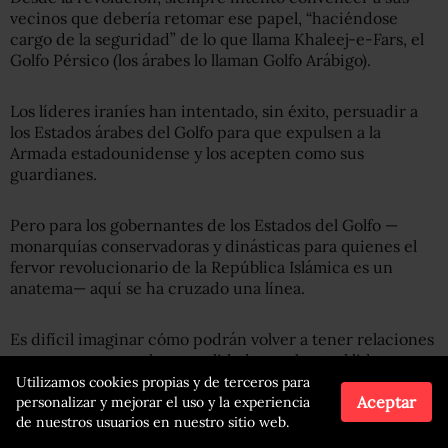
vecinos que debería retomar ese papel, “haciéndose
cargo de la seguridad” de lo que llama Khaleej-e-Fars, el
Golfo Pérsico (los árabes lo llaman Golfo Arábigo).
Los líderes iraníes han intentado, sin éxito, persuadir a
los Estados árabes del Golfo para que expulsen a la
Armada estadounidense y los acepten como sus
guardianes.
Pero para los gobernantes de los Estados del Golfo —
monarquías conservadoras y dinásticas para quienes el
fervor revolucionario de la República Islámica es un
anatema— aquí se ha cruzado una línea.
Es difícil imaginar cómo podrán volver a tener relaciones
que se acerquen a la normalidad con el actual liderazgo
iraní, es decir, si este sobrevive a esta guerra.
Utilizamos cookies propias y de terceros para
Aceptar
personalizar y mejorar el uso y la experiencia
de nuestros usuarios en nuestro sitio web.
Arabia Saudita y Omán, dos países que desde hace