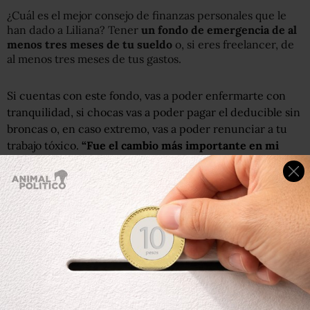
¿Cuál es el mejor consejo de finanzas personales que le
han dado a Liliana? Tener
un fondo de emergencia de al
menos tres meses de tu sueldo
o, si eres freelancer, de
al menos tres meses de tus gastos.
Si cuentas con este fondo, vas a poder enfermarte con
tranquilidad, si chocas vas a poder pagar el deducible sin
broncas o, en caso extremo, vas a poder renunciar a tu
trabajo tóxico.
“Fue el cambio más importante en mi
vida”
, nos dijo Liliana y, obvio, le creemos.
7. ¿Rentar significa quemar el dinero?
Nuestros papás suelen decirnos que si no tenemos
“dónde caer muertos”, hemos fracasado. Pero Liliana
Olivares ve las cosas de otra forma, pues considera que
al
rentar, en realidad invertimos en calidad de vida
, que se
refleja en cercanía con sitios de nuestro interés o
seguridad pública.