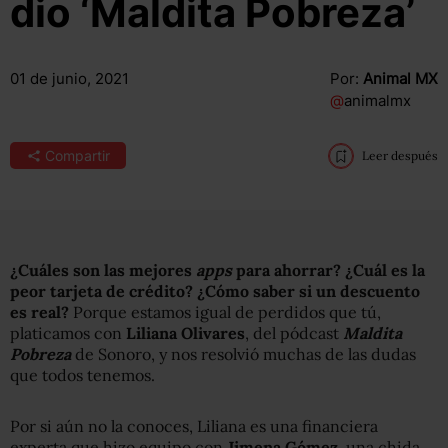
dio ‘Maldita Pobreza’
01 de junio, 2021
Por:
Animal MX
@
animalmx
Compartir
Leer después
¿Cuáles son las mejores
apps
para ahorrar? ¿Cuál es la
peor tarjeta de crédito? ¿Cómo saber si un descuento
es real?
Porque estamos igual de perdidos que tú,
platicamos con
Liliana Olivares
, del pódcast
Maldita
Pobreza
de Sonoro, y nos resolvió muchas de las dudas
que todos tenemos.
Por si aún no la conoces, Liliana es una financiera
experta que hizo equipo con
Jimena Gómez
, una chida