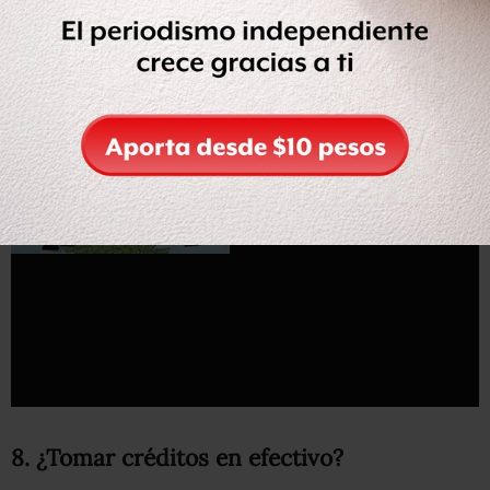
Si rentas,
puedes vivir en una colonia en la que,
probablemente, sea muy difícil adquirir un inmueble
.
Además, cuando te animas a tomar un crédito
hipotecario, no es seguro que con los años la zona en
donde compraste tenga la plusvalía prometida.
8. ¿Tomar créditos en efectivo?