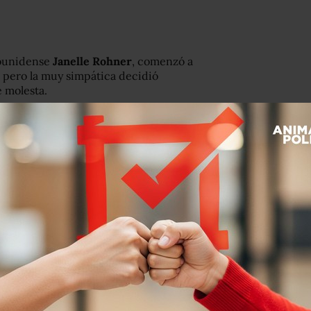
dounidense
Janelle Rohner
, comenzó a
, pero la muy simpática decidió
 molesta.
pieza a prepara
r mexican street salad
 son
esquites
.