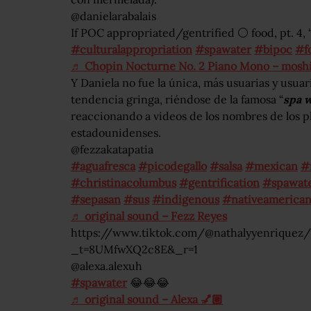
@danielarabalais
If POC appropriated/gentrified ⚪️ food, pt. 4,
#culturalappropriation
#spawater
#bipoc
#f
♬ Chopin Nocturne No. 2 Piano Mono – mosh
Y Daniela no fue la única, más usuarias y usuar
tendencia gringa, riéndose de la famosa “
spa 
reaccionando a videos de los nombres de los pl
estadounidenses.
@fezzakatapatia
#aguafresca
#picodegallo
#salsa
#mexican
#
#christinacolumbus
#gentrification
#spawat
#sepasan
#sus
#indigenous
#nativeamerica
♬ original sound – Fezz Reyes
https://www.tiktok.com/@nathalyyenriquez
_t=8UMfwXQ2c8E&_r=1
@alexa.alexuh
#spawater
😂😂😂
♬ original sound – Alexa 💅🏽