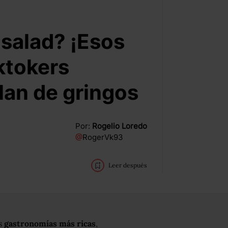
 salad? ¡Esos
iktokers
lan de gringos
Por:
Rogelio Loredo
@
RogerVk93
Leer después
as
gastronomías más ricas
,