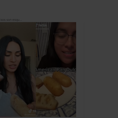
*¿Mexican street salad? ¡Esos son esquites!*: tiktokers mexicanos se burlan de gringos