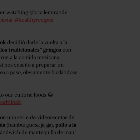
fter watching @bria lemirande
aviar
#healthyrecipes
Tok
decidió darle la vuelta a la
los tradicionales” gringos
con
eron a la comida mexicana.
s) nos enseñó a preparar un
so a paso, obviamente burlándose
to our cultural foods 😂
oodtiktok
 con una serie de videorecetas de
ida
(hamburguesa jajaja),
pollo a la
sándwich de mantequilla de maní