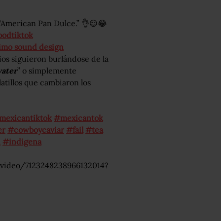
 “American Pan Dulce.” 👌😌😂
oodtiktok
imo sound design
ios siguieron burlándose de la
water
” o simplemente
atillos que cambiaron los
mexicantiktok
#mexicantok
er
#cowboycaviar
#fail
#tea
n
#indigena
/video/7123248238966132014?