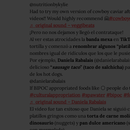
@nutritionbykylie
Had to try my own version of cowboy caviar a
videos!! Would highly recommend 🤗
#cowboyc
♬ original sound – veggibeats
¡Pero no nos dejamos y llegó el contrataque!
Al ver estas atrocidades la
banda mexa
en
Tik
tortilla y comenzó a
renombrar algunos “platil
nombres igual de ridículos que los que le pusi
Por ejemplo,
Daniela Rabalais
(@danielarabalai
delicioso
“
sausage taco
” (taco de salchicha)
pa
de los hot dogs.
@danielarabalais
If BIPOC appropriated foods like ⚪️ people do 
#culturalappropriation
#spawater
#bipoc
#f
♬ original sound – Daniela Rabalais
El video fue tan exitoso que Daniela se siguió
platillos gringos como una
torta de carne mol
dinosaurio
(nuggets) y
pan dulce americano
(
con mermelada).