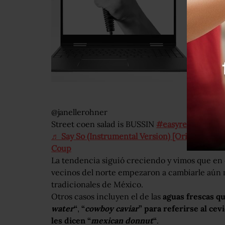
@janellerohner
Street coen salad is BUSSIN
#easyrecipe
#lea
♬ Say So (Instrumental Version) [Originally Per
Coup
La tendencia siguió creciendo y vimos que en o
vecinos del norte empezaron a cambiarle aún m
tradicionales de México.
Otros casos incluyen el de las
aguas frescas q
water
“
,
“
cowboy caviar
” para referirse al cev
les dicen “
mexican donnut
“
.