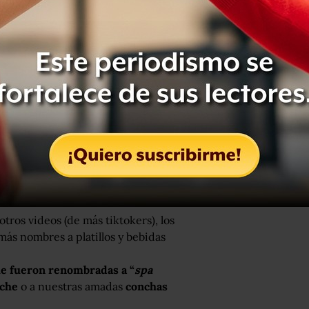
rnontiktok
#foodtiktok
#foodies
formed by Doja Cat] – Elliot Van
tros videos (de más tiktokers), los
ás nombres a platillos y bebidas
ue fueron renombradas a “
spa
iche
o a nuestras amadas
conchas