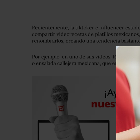
Recientemente, la tiktoker e influencer esta
compartir videorecetas de platillos mexicanos
renombrarlos, creando una tendencia bastante
Por ejemplo, en uno de sus videos, Rohner em
o ensalada callejera mexicana, que en realidad