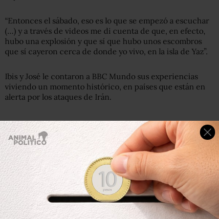
“Entonces el sábado, eso es lo que se empezó a escuchar
(…) y a través de videos me di cuenta de que, en efecto,
hubo una explosión y que sí que hubo unos escombros
que sí cayeron cerca de donde yo vivo, en la isla de Yaz”.
Ibis y José le contaron a BBC Mundo sus experiencias
viviendo un momento histórico, en países que están en
alerta por los ataques de Irán.
“Hay demasiada incertidumbre y miedo”