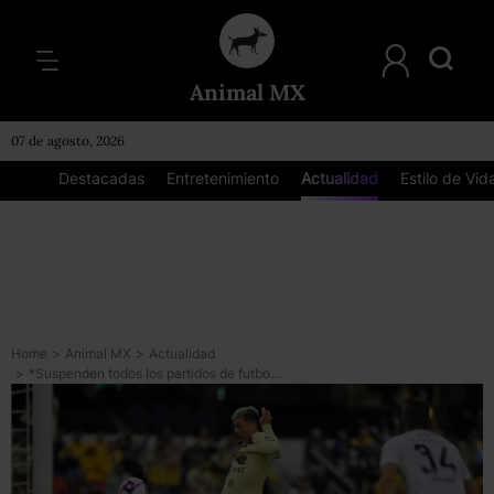
Animal MX
07 de agosto, 2026
Destacadas
Entretenimiento
Actualidad
Estilo de Vid
Home
>
Animal MX
>
Actualidad
>
*Suspenden todos los partidos de futbol* en México por coronavirus