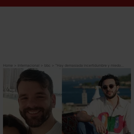
Home
>
Internacional
>
bbc
>
“Hay demasiada incertidumbre y miedo”: los testimonios de dos latinoamericanos que viven en Medio Oriente