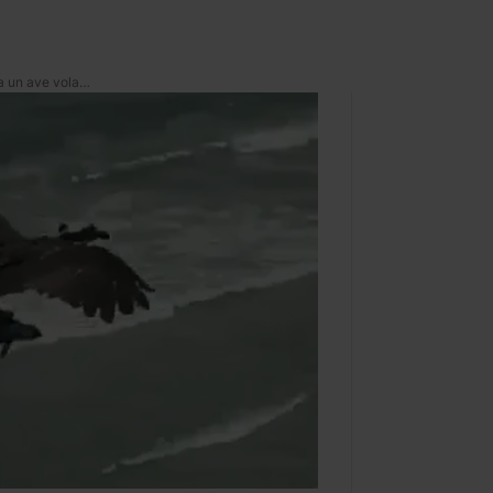
¿Tiburón o pez? *Captan a un ave volando con una criatura marina en sus garras*