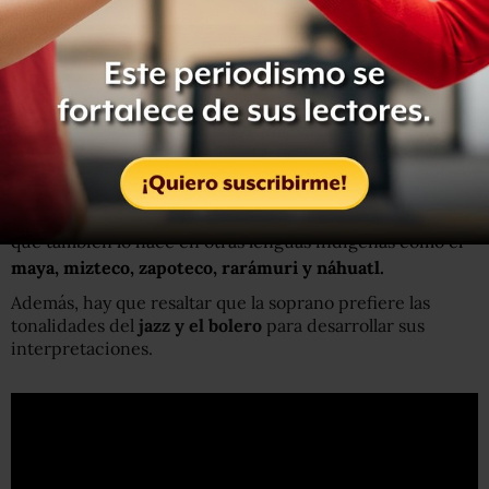
sorprende el caso de
María Reyna
, quien también es
conocida como Soprano Mixe.
Y es que como lo dice su apodo, es una
cantante soprano
originaria de Oaxaca
y quien usa su voz para enaltecer su
origen indígena.
María Reyna no solo sorprende a todos cantando
canciones clásicas del popular mexicano en
mixe
, sino
que también lo hace en otras lenguas indígenas como el
maya, mizteco, zapoteco, rarámuri y náhuatl.
Además, hay que resaltar que la soprano prefiere las
tonalidades del
jazz y el bolero
para desarrollar sus
interpretaciones.