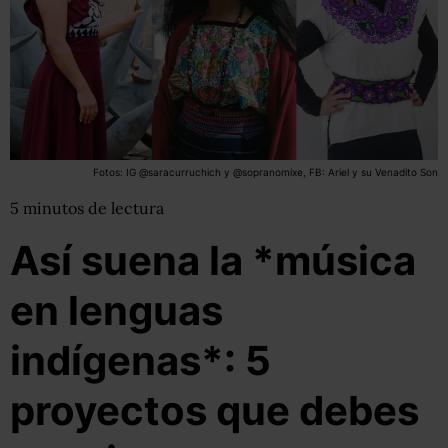
Fotos: IG @saracurruchich y @sopranomixe, FB: Ariel y su Venadito Son
5
minutos
de lectura
Así suena la *música
en lenguas
indígenas*: 5
proyectos que debes