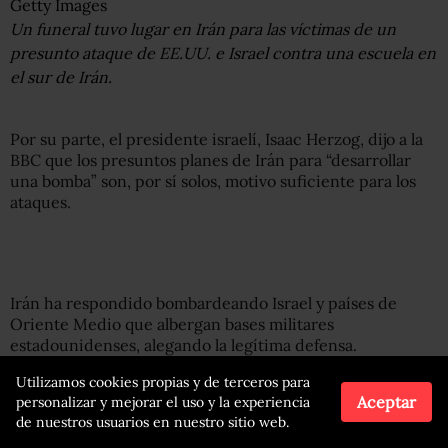
Getty Images
Un funeral tuvo lugar en Irán para las víctimas de un
presunto ataque de EE.UU. e Israel contra una escuela en
el sur de Irán.
Por su parte, el presidente israelí, Isaac Herzog, dijo a la
BBC que los presuntos planes de Irán para “desarrollar
una bomba” son, por sí solos, motivo suficiente para los
ataques.
Irán ha respondido bombardeando Israel y países de
Oriente Medio que albergan bases militares
estadounidenses, alegando la legítima defensa.
Utilizamos cookies propias y de terceros para
Las cifras de víctimas siguen aumentando. De acuerdo
Aceptar
personalizar y mejorar el uso y la experiencia
con organizaciones humanitarias, más de 1.000 personas
de nuestros usuarios en nuestro sitio web.
han muerto en Irán desde el inicio de los ataques.