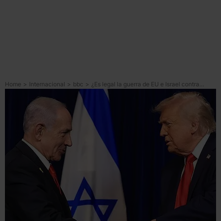
Home
>
Internacional
>
bbc
>
¿Es legal la guerra de EU e Israel contra Irán según el derecho internacional?