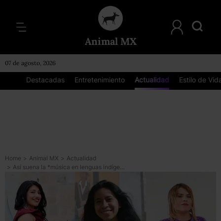
Animal MX
07 de agosto, 2026
Destacadas
Entretenimiento
Actualidad
Estilo de Vid
Home
>
Animal MX
>
Actualidad
>
Así suena la *música en lenguas indígenas*: 5 proyectos que debes seguir