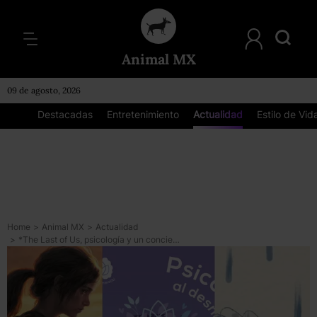
Animal MX
09 de agosto, 2026
Destacadas
Entretenimiento
Actualidad
Estilo de Vid
Home
>
Animal MX
>
Actualidad
>
*The Last of Us, psicología y un concierto cinematográfico*: las recomendaciones del finde