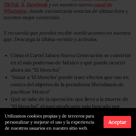
TikTok
,
X
,
Facebook
y en nuestro nuevo
canal de
WhatsApp
, donde encontrarás noticias de última hora y
nuestro mejor contenido.
Y recuerda que puedes recibir notificaciones en nuestra
app. Descarga la última versión y actívalas.
Cómo el Cartel Jalisco Nueva Generación se convirtió
en el más poderoso de México y qué puede ocurrir
ahora sin “El Mencho”
“Matar a ‘El Mencho’ puede traer efectos que van en
contra del objetivo de la presidenta Sheinbaum de
pacificar México”
Qué se sabe de la operación que llevó a la muerte de
“El Mencho”, el narcotraficante más buscado por
México y EE.UU.
Utilizamos cookies propias y de terceros para
Aceptar
personalizar y mejorar el uso y la experiencia
de nuestros usuarios en nuestro sitio web.