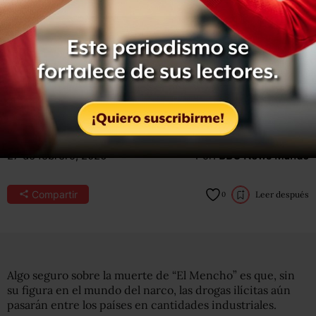
6
minutos
de lectura
No hay “un sucesor claro e indiscutible” de
Nemesio Oseguera, explica un exjefe de la
agencia antidrogas DEA. Pero varios nombres
figuran en las listas de prófugos principales de
Washington.
27 de febrero, 2026
Por:
BBC News Mundo
Compartir
Leer después
0
Algo seguro sobre la muerte de “El Mencho” es que, sin
su figura en el mundo del narco, las drogas ilícitas aún
pasarán entre los países en cantidades industriales.