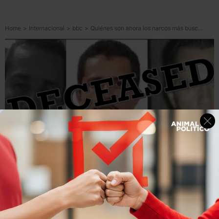
Home
>
Internacional
>
bbc
>
Quiénes son ahora los narcos más buscados por EU tras la caída de “El Mencho”