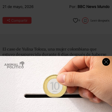
21 de mayo, 2026
Por:
BBC News Mundo
Compartir
Leer después
0
El caso de Yulixa Toloza, una mujer colombiana que
estuvo desaparecida durante 6 días después de haberse
sometido a una cirugía estética en Bogotá y que luego
apareció muerta al lado de una carretera, ha causado
conmoción en la opinión pública del país.
Esta muerte es un desgarrador ejemplo de una
problemática ya conocida en Colombia: la de los centros
de cirugía estética ilegales que ofrecen procedimientos
delicados a precios muy por debajo de los del mercado,
en muchas ocasiones sacrificando los estándares
médicos necesarios.