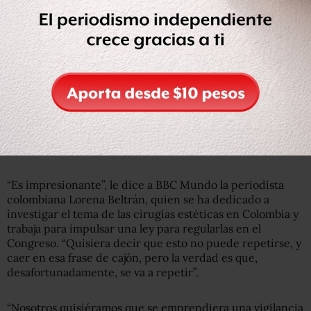
El hecho de que el centro ilegal en el que se llevó a cabo
el procedimiento por el que murió Yulixa estuviera a
plena vista en una zona popular de Bogotá y tuviera una
gran valla a la entrada anunciando el servicio de “lipólisis
laser” sin tener licencia para hacerlo ha hecho que la
gente se pregunte qué tipo de controles existen y si
efectivamente se están haciendo cumplir.
“Es impresionante”, le dice a BBC Mundo la periodista
colombiana Lorena Beltrán, quien se ha dedicado a
investigar el tema de las cirugías estéticas en Colombia y
trabaja para impulsar una ley para regularlas en el
Congreso. “Quisiera decir que esto no puede repetirse, y
caer en esa frase de cajón, pero la verdad es que,
desafortunadamente, se va a repetir”.
“Nosotros quisiéramos que se emprendiera una vigilancia