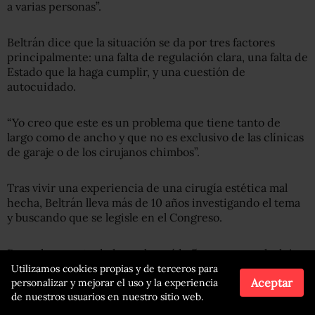
a varias personas”.
Beltrán dice que la situación se da por tres factores
principalmente: una falta de regulación clara, una falta de
Estado que la haga cumplir, y una cuestión de
autocuidado.
“Yo creo que este es un problema que tiene tanto de
largo como de ancho y que no es exclusivo de las clínicas
de garaje o de los cirujanos chimbos”.
Tras vivir una experiencia de una cirugía estética mal
hecha, Beltrán lleva más de 10 años investigando el tema
y buscando que se legisle en el Congreso.
Pero el proyecto de ley se ha caído 5 veces, y eso la deja
con una sensación de pesimismo: “Probablemente a este
Utilizamos cookies propias y de terceros para
Aceptar
proyecto le esperen muchos hundimientos más. Yo no sé
personalizar y mejorar el uso y la experiencia
de nuestros usuarios en nuestro sitio web.
si yo voy a seguir en esta pelea o en esta discusión”.