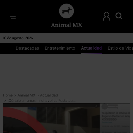
Animal MX
10 de agosto, 2026
Destacadas
Entretenimiento
Actualidad
Estilo de Vid
Home
>
Animal MX
>
Actualidad
>
¡Córtale al rumor, mi chavo! La *estatua de Eugenio Derbez en Acapulco* no ha sido removida