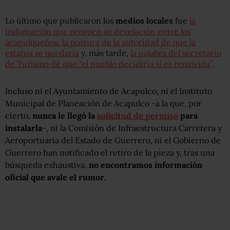
Lo último que publicaron los
medios
locales
fue
la
indignación que provocó su develación entre los
acapulqueños
,
la postura de la autoridad de que la
estatua se quedaría
y, más tarde,
la palabra del secretario
de Turismo de que “el pueblo decidiría si es removida”
.
Incluso ni el Ayuntamiento de Acapulco, ni el Instituto
Municipal de Planeación de Acapulco -a la que, por
cierto,
nunca le llegó la
solicitud de permiso
para
instalarla
-, ni la Comisión de Infraestructura Carretera y
Aeroportuaria del Estado de Guerrero, ni el Gobierno de
Guerrero han notificado el retiro de la pieza y, tras una
búsqueda exhaustiva,
no encontramos información
oficial que avale el rumor
.