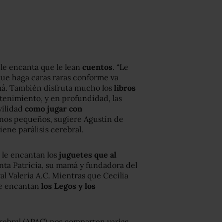
, le encanta que le lean
cuentos
. “Le
que haga caras raras conforme va
má. También disfruta mucho los
libros
enimiento, y en profundidad, las
vilidad
como jugar con
nos pequeños, sugiere Agustín de
ene parálisis cerebral.
, le encantan los
juguetes que al
nta Patricia, su mamá y fundadora del
l Valeria A.C. Mientras que Cecilia
 le encantan
los Legos y los
erebral (APAC) nos comparten varias