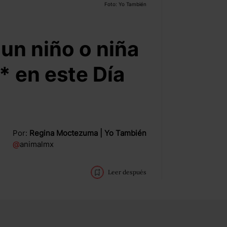
Foto: Yo También
 un niño o niña
* en este Día
Por:
Regina Moctezuma | Yo También
@
animalmx
Leer después