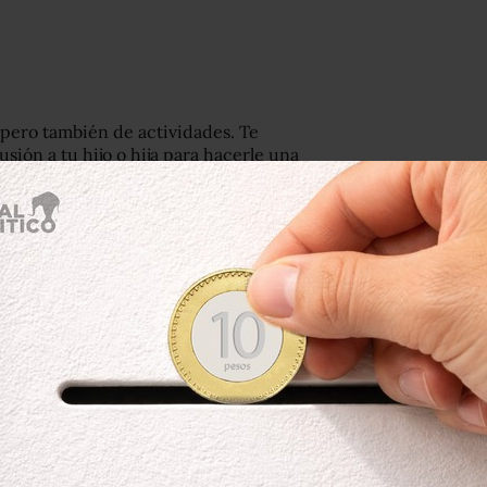
 pero también de actividades. Te
usión a tu hijo o hija para hacerle una
 con amigos, como propone Yancy
as heladas para aprovechar estos días
 acordes a su movilidad y habilidades.