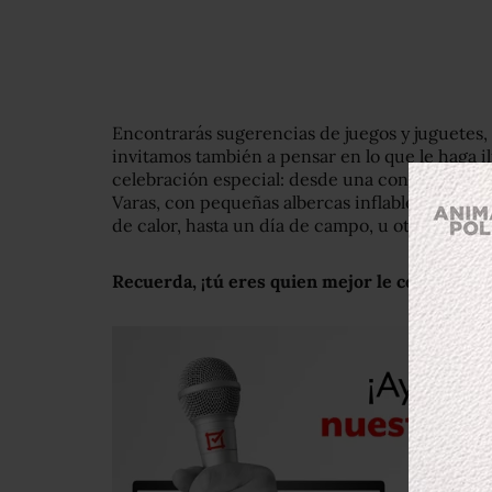
Encontrarás sugerencias de juegos y juguetes,
invitamos también a pensar en lo que le haga il
celebración especial: desde una convivencia
Varas, con pequeñas albercas inflables y palet
de calor, hasta un día de campo, u otros planes
Recuerda, ¡tú eres quien mejor le conoce!