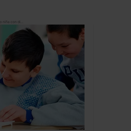
*¿Qué regalarle a un niño o niña con discapacidad* en este Día del Niño?