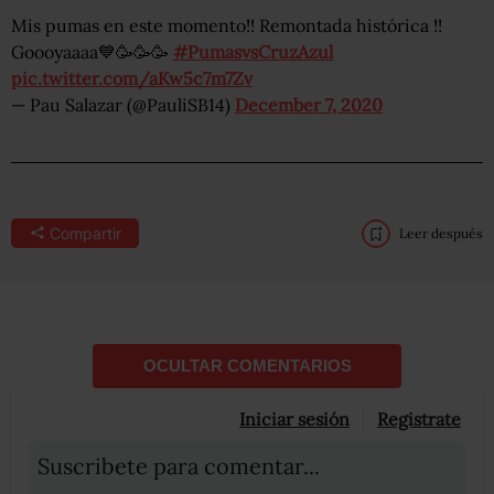
Mis pumas en este momento!! Remontada histórica !!
Goooyaaaa💙🥳🥳🥳
#PumasvsCruzAzul
pic.twitter.com/aKw5c7m7Zv
— Pau Salazar (@PauliSB14)
December 7, 2020
Compartir
Leer después
OCULTAR COMENTARIOS
Iniciar sesión
Registrate
Suscribete para comentar...