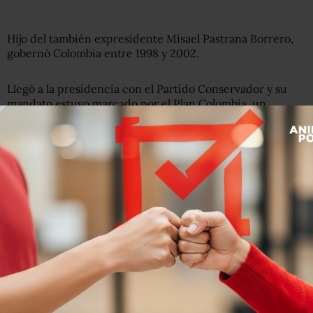
Hijo del también expresidente Misael Pastrana Borrero,
gobernó Colombia entre 1998 y 2002.
Llegó a la presidencia con el Partido Conservador y su
mandato estuvo marcado por el Plan Colombia, un
millonario acuerdo bilateral con Estados Unidos para
impulsar la lucha contra el narcotráfico, y por sus
fracasados diálogos de paz con la guerrilla de las FARC.
Los archivos dan cuenta de que, al menos entre 2002 y
2009, el expresidente mantuvo un vínculo con Jeffrey
Epstein y, especialmente, con la entonces pareja y
cómplice del financiero, Ghislaine Maxwell.
Durante ese tiempo, Pastrana terminó su periodo
presidencial y fue embajador de Colombia en EE.UU.