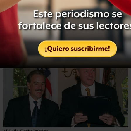
(entre 2005 y 2006).
A sus 71 años, el expresidente sigue participando en los
debates del país, es un fuerte opositor del actual
gobierno de Gustavo Petro y ahora su nombre ha vuelto a
estar en el foco por las múltiples veces que aparece en los
archivos de Epstein.
AFP via Getty Images