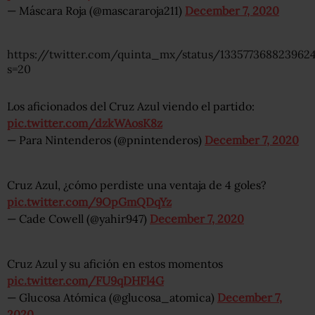
— Máscara Roja (@mascararoja211)
December 7, 2020
https://twitter.com/quinta_mx/status/133577368823962
s=20
Los aficionados del Cruz Azul viendo el partido:
pic.twitter.com/dzkWAosK8z
— Para Nintenderos (@pnintenderos)
December 7, 2020
Cruz Azul, ¿cómo perdiste una ventaja de 4 goles?
pic.twitter.com/9OpGmQDqYz
— Cade Cowell (@yahir947)
December 7, 2020
Cruz Azul y su afición en estos momentos
pic.twitter.com/FU9qDHFl4G
— Glucosa Atómica (@glucosa_atomica)
December 7,
2020