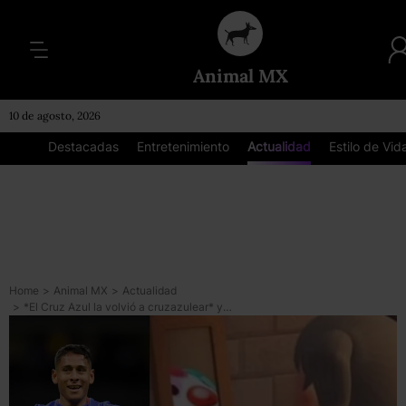
Animal MX
10 de agosto, 2026
Destacadas
Entretenimiento
Actualidad
Estilo de Vid
Home
>
Animal MX
>
Actualidad
>
*El Cruz Azul la volvió a cruzazulear* y estos son los mejores memes del partido