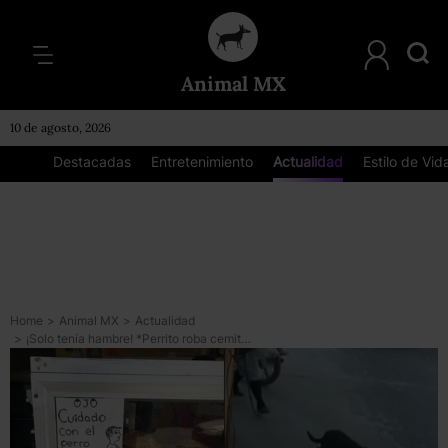
Animal MX
10 de agosto, 2026
Destacadas
Entretenimiento
Actualidad
Estilo de Vid
Home
>
Animal MX
>
Actualidad
>
¡Solo tenía hambre! *Perrito roba cemitas en Puebla y es lo más tierno que verás hoy*