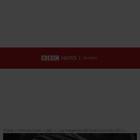
Home
>
Internacional
>
bbc
>
Las imágenes del funeral por las 165 víctimas de la escuela de niñas bombardeada durante los ataques a Irán