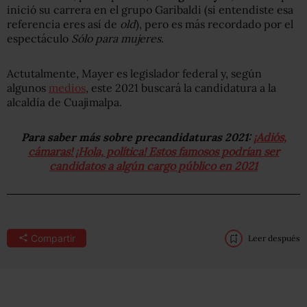
inició su carrera en el grupo Garibaldi (si entendiste esa
referencia eres así de
old
), pero es más recordado por el
espectáculo
Sólo para mujeres.
Actutalmente, Mayer es legislador federal y, según
algunos
medios
, este 2021 buscará la candidatura a la
alcaldía de Cuajimalpa.
Para saber más sobre precandidaturas 2021:
¡Adiós,
cámaras! ¡Hola, política! Estos famosos podrían ser
candidatos a algún cargo público en 2021
Compartir
Leer después