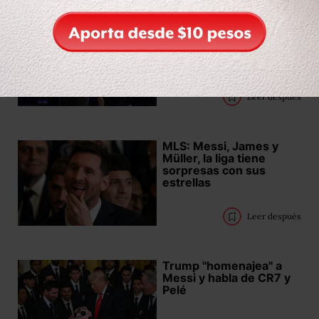
LeBron James rebasa el
récord de anotaciones
en la NBA
Leer después
MLS: Messi, James y
Müller, la liga tiene
sorpresas con sus
estrellas
Leer después
Trump "homenajea" a
Messi y habla de CR7 y
Pelé