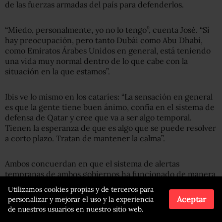
de las fuerzas armadas del país para defenderlos.
“Miedo, personalmente, yo no lo tengo”, cuenta José. “Sí
hay preocupación, pero tanto Dubái como Abu Dhabi,
como Emiratos Árabes Unidos en general, está teniendo
una vida muy normal dentro de lo que cabe con la
situación en la que estamos”.
Ibis ve lo mismo en los cataríes: “La sensación en general
es que la gente tiene buen ánimo, confía en el sistema de
defensa de Qatar y cree que va a ser algo temporal.
Tienen la esperanza de que es algo que se puede resolver
a corto plazo. Tratan de mantener la calma”.
Ambos concuerdan en que el sistema de alertas
tempranas de ambos gobiernos ha funcionado de manera
eficiente, y que los servicios, por lo menos en las zonas
Utilizamos cookies propias y de terceros para
donde ellos están, se han mantenido activos.
Aceptar
personalizar y mejorar el uso y la experiencia
de nuestros usuarios en nuestro sitio web.
“Por una parte, con las alarmas, hay como una sensación