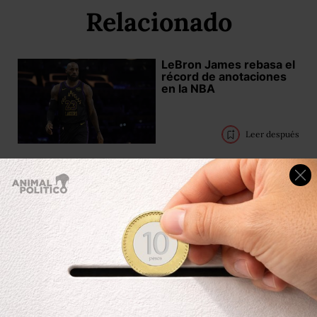
Relacionado
LeBron James rebasa el
récord de anotaciones
en la NBA
Leer después
MLS: Messi, James y
Müller, la liga tiene
sorpresas con sus
estrellas
Leer después
Trump "homenajea" a
Messi y habla de CR7 y