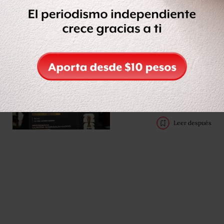
Pelé
Leer después
Claudia Sheinbaum
regalará su boleto de
inauguración del
Mundial 2026 mediante
concurso de dominadas
Leer después