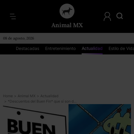
Animal MX
08 de agosto, 2026
Destacadas
Entretenimiento
Actualidad
Estilo de Vid
Home
>
Animal MX
>
Actualidad
>
*Descuentos del Buen Fin* que sí son de a devis y que te UUUURGEN