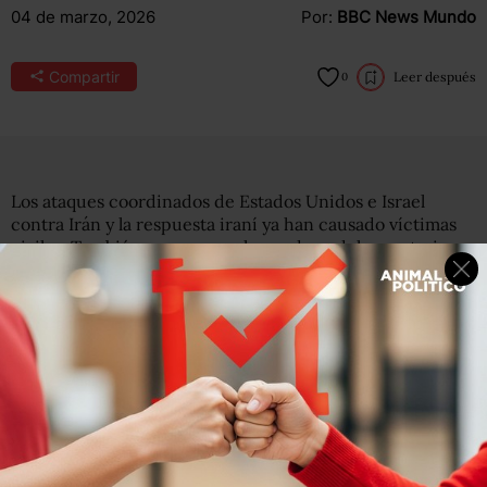
04 de marzo, 2026
Por:
BBC News Mundo
Compartir
Leer después
0
Los ataques coordinados de Estados Unidos e Israel
contra Irán y la respuesta iraní ya han causado víctimas
civiles. También provocaron la condena del secretario
general de Naciones Unidas, António Guterres, quien
instó a todas las partes a respetar el derecho
internacional.
Ambos bandos afirman que sus acciones armadas están
justificadas, pero para verificar si los ataques iniciales
contra Irán fueron legales debemos remontarnos a los
estándares del derecho internacional que la mayoría de
países acordaron, después de los horrores de la Segunda
Guerra Mundial.