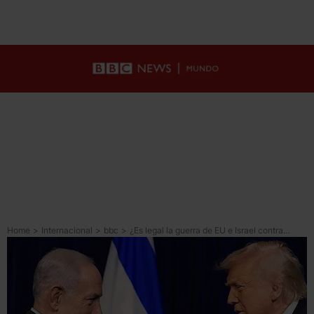
Home
>
Internacional
>
bbc
>
¿Es legal la guerra de EU e Israel contra Irán según el derecho internacional?