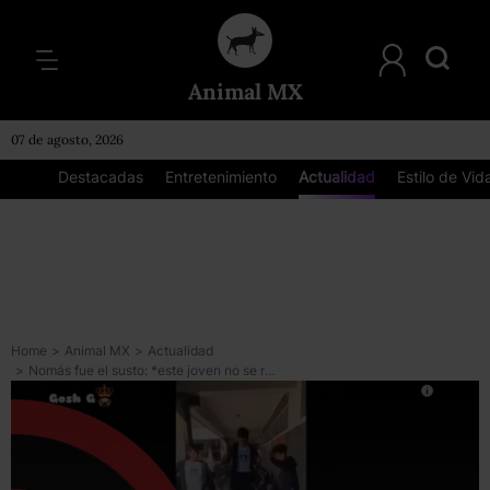
Animal MX
07 de agosto, 2026
Destacadas
Entretenimiento
Actualidad
Estilo de Vid
Home
>
Animal MX
>
Actualidad
>
Nomás fue el susto: *este joven no se rompió el cráneo por un reto en Tik Tok*