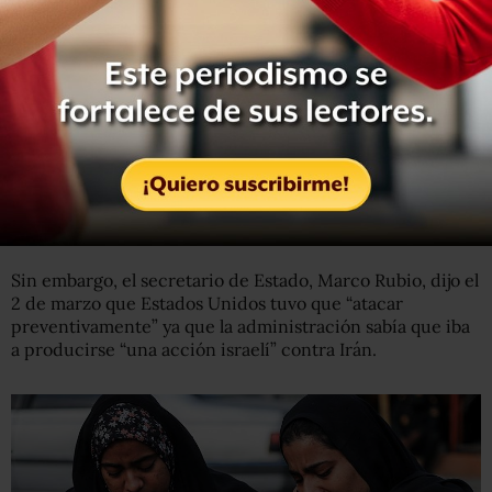
Poco después de que Estados Unidos e Israel
comenzaran a bombardear Irán el 28 de febrero, el
presidente Donald Trump acusó a Teherán de construir
armas nucleares que amenazan a los aliados de
Washington y podrían “pronto alcanzar territorio
estadounidense”.
Sin embargo, el secretario de Estado, Marco Rubio, dijo el
2 de marzo que Estados Unidos tuvo que “atacar
preventivamente” ya que la administración sabía que iba
a producirse “una acción israelí” contra Irán.