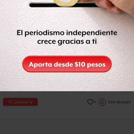
4
minutos
de lectura
Residentes de Dubái se han mantenido bajo
resguardo mientras la ciudad es atacada por
misiles y drones como parte de la ofensiva de
Irán en respuesta a los ataques de Estados
Unidos e Israel.
01 de marzo, 2026
Por:
BBC News Mundo
Compartir
Leer después
0