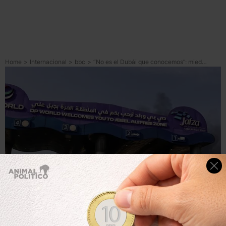
Home
>
Internacional
>
bbc
>
“No es el Dubái que conocemos”: miedo e incredulidad por los ataques de Irán en la meca del turismo de lujo de Medio Oriente