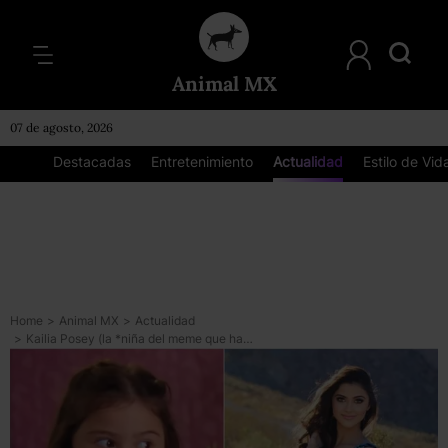
Animal MX
07 de agosto, 2026
Destacadas
Entretenimiento
Actualidad
Estilo de Vid
Home
>
Animal MX
>
Actualidad
>
Kailia Posey (la *niña del meme que hace una mueca graciosa*) murió a los 16