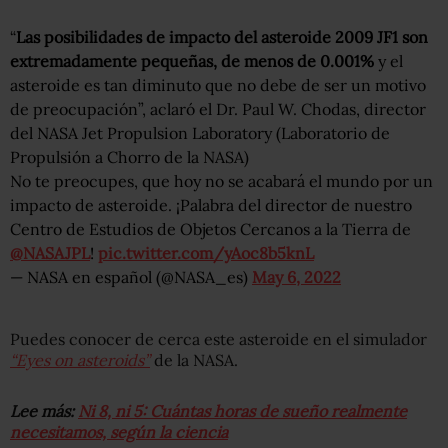
“
Las posibilidades de impacto del asteroide 2009 JF1 son
extremadamente pequeñas, de menos de 0.001%
y el
asteroide es tan diminuto que no debe de ser un motivo
de preocupación”, aclaró el Dr. Paul W. Chodas, director
del
NASA Jet Propulsion Laboratory (Laboratorio de
Propulsión a Chorro de la NASA)
No te preocupes, que hoy no se acabará el mundo por un
impacto de asteroide. ¡Palabra del director de nuestro
Centro de Estudios de Objetos Cercanos a la Tierra de
@NASAJPL
!
pic.twitter.com/yAoc8b5knL
— NASA en español (@NASA_es)
May 6, 2022
Puedes conocer de cerca este asteroide en el simulador
“Eyes on asteroids”
de la NASA.
Lee más:
Ni 8, ni 5: Cuántas horas de sueño realmente
necesitamos, según la ciencia