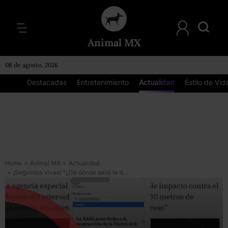
Animal MX
08 de agosto, 2026
Destacadas
Entretenimiento
Actualidad
Estilo de Vid
Home
>
Animal MX
>
Actualidad
>
¡Seguimos vivas! *¿De dónde salió la desinformación del fin del mundo según la NASA?*