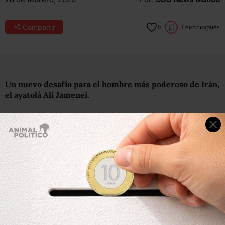
Compartir
Leer después
0
Un nuevo desafío para el hombre más poderoso de Irán,
el ayatolá Alí Jamenei.
El ejército de Israel lanzó este sábado un ataque contra su
país con la participación de Estados Unidos.
En enero, el líder supremo iraní enfrentó el reto más
serio a su poder desde la Revolución Islámica de 1979,
cuando manifestaciones masivas sacudieron las calles del
país y desataron una crisis de legitimidad del gobierno.