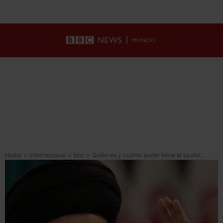
Home
>
Internacional
>
bbc
>
Quién es y cuánto poder tiene el ayatolá Alí Jamenei, el segundo líder supremo de Irán desde la revolución islámica de 1979