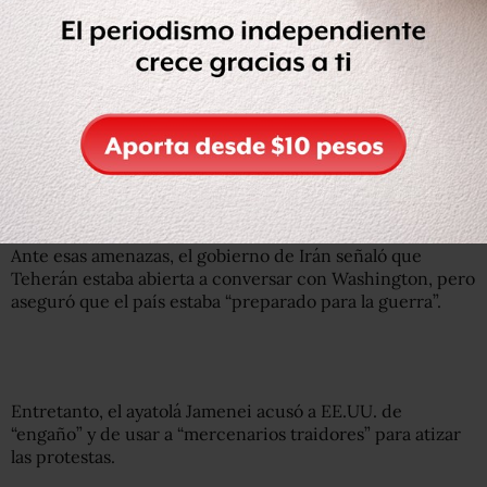
En las protestas antigubernamentales, que alcanzaron un
nivel nunca visto en los 47 años de historia de la
República Islámica, murieron miles de personas por la
represión de las fuerzas de seguridad.
El presidente de Estados Unidos, Donald Trump,
repetidamente amenazó con tomar acción militar por la
muerte de los manifestantes.
Ante esas amenazas, el gobierno de Irán señaló que
Teherán estaba abierta a conversar con Washington, pero
aseguró que el país estaba “preparado para la guerra”.
Entretanto, el ayatolá Jamenei acusó a EE.UU. de
“engaño” y de usar a “mercenarios traidores” para atizar
las protestas.