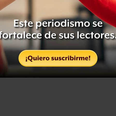
gresar al hospital por algunas
los 77 años de edad.
vel_C)
May 24, 2022