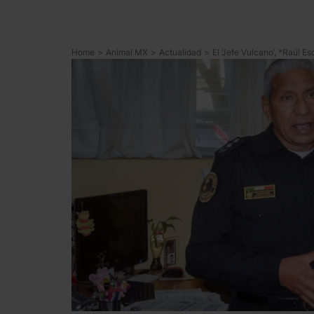
Home
>
Animal MX
>
Actualidad
>