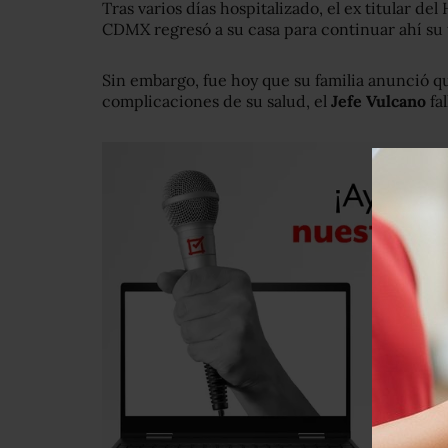
Tras varios días hospitalizado, el ex titular 
CDMX regresó a su casa para continuar ahí su 
Sin embargo, fue hoy que su familia anunció qu
complicaciones de su salud, el
Jefe Vulcano
fa