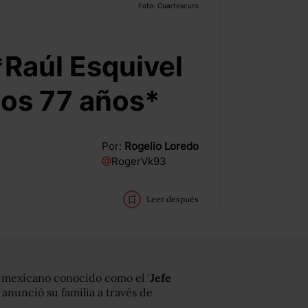
Foto: Cuartoscuro
 *Raúl Esquivel
 los 77 años*
Por:
Rogelio Loredo
@
RogerVk93
Leer después
o mexicano conocido como el ‘
Jefe
, anunció su familia a través de