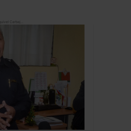
El ‘Jefe Vulcano’, *Raúl Esquivel Carbajal, murió a los 77 años*