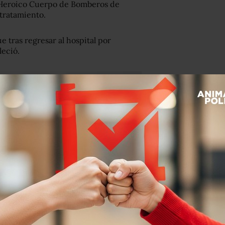
del Heroico Cuerpo de Bomberos de
tratamiento.
e tras regresar al hospital por
lleció.