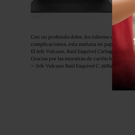
Con un profundo dolor, les informo que tras re
complicaciones, esta mañana mi papá murió.
El Jefe Vulcano, Raúl Esquivel Carbajal murió a 
Gracias por las muestras de cariño hacia el.
— Jefe Vulcano Raúl Esquivel C. (@Raul_Esqui