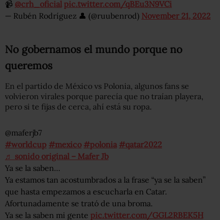
📹
@crh_oficial
pic.twitter.com/qBEu3N9VCi
— Rubén Rodríguez 👤 (@ruubenrod)
November 21, 2022
No gobernamos el mundo porque no
queremos
En el partido de México vs Polonia, algunos fans se
volvieron virales porque parecía que no traían playera,
pero si te fijas de cerca, ahí está su ropa.
@maferjb7
#worldcup
#mexico
#polonia
#qatar2022
♬ sonido original – Mafer Jb
Ya se la saben…
Ya estamos tan acostumbrados a la frase “ya se la saben”
que hasta empezamos a escucharla en Catar.
Afortunadamente se trató de una broma.
Ya se la saben mi gente
pic.twitter.com/GGL2RBEK5H