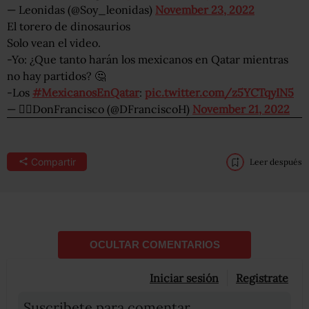
— Leonidas (@Soy_leonidas)
November 23, 2022
El torero de dinosaurios
Solo vean el video.
-Yo: ¿Que tanto harán los mexicanos en Qatar mientras
no hay partidos? 🤔
-Los
#MexicanosEnQatar
:
pic.twitter.com/z5YCTqyIN5
— ❤️‍🔥DonFrancisco (@DFranciscoH)
November 21, 2022
Compartir
Leer después
OCULTAR COMENTARIOS
Iniciar sesión
Registrate
Suscribete para comentar...