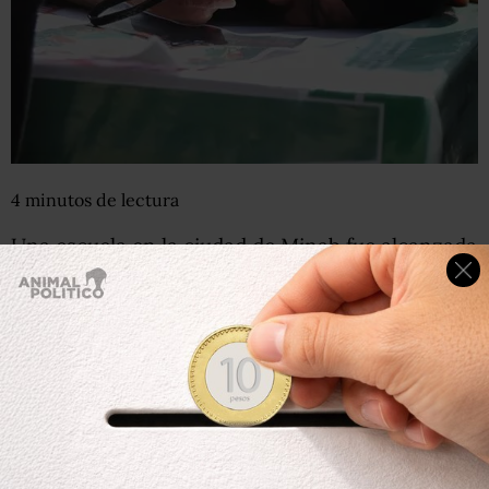
4
minutos
de lectura
Una escuela en la ciudad de Minab fue alcanzada
por uno de los misiles lanzados por EU e Israel,
según el gobierno iraní. El presunto ataque dejó
decenas de niñas muertas y heridas.
03 de marzo, 2026
Por:
BBC News Mundo
Compartir
Leer después
0