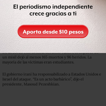
La ciudad de Minab, en el sur de Irán, estaba de luto
este martes mientras se llevaba a cabo un funeral
masivo con decenas de víctimas del ataque con misiles
que alcanzó a una escuela de niñas en la mañana del
sábado.
De acuerdo con el fiscal Ebrahim Taheri, el impacto de
un misil dejó al menos 165 muertos y 96 heridos. La
mayoría de las víctimas eran estudiantes.
El gobierno iraní ha responsabilizado a Estados Unidos e
Israel del ataque. “Es un acto barbárico”, dijo el
presidente, Masoud Pezeshkian.