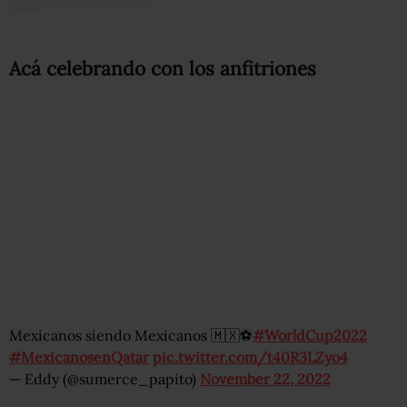
Acá celebrando con los anfitriones
Mexicanos siendo Mexicanos 🇲🇽⚽️
#WorldCup2022
#MexicanosenQatar
pic.twitter.com/t40R3LZyo4
— Eddy (@sumerce_papito)
November 22, 2022