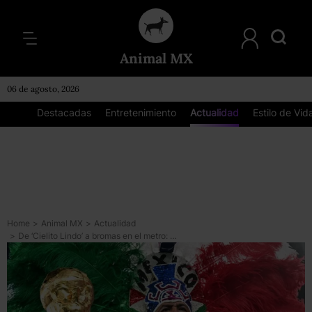
Animal MX
06 de agosto, 2026
Destacadas
Entretenimiento
Actualidad
Estilo de Vid
Home
>
Animal MX
>
Actualidad
>
De ‘Cielito Lindo’ a bromas en el metro: Los mejores momentos de los mexicanos en Qatar 2022