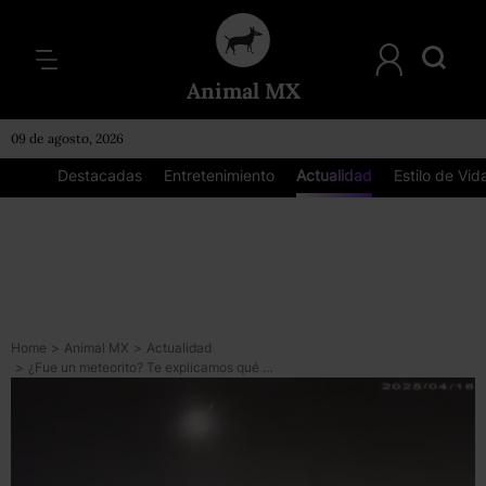
Animal MX
09 de agosto, 2026
Destacadas
Entretenimiento
Actualidad
Estilo de Vid
Home
>
Animal MX
>
Actualidad
>
¿Fue un meteorito? Te explicamos qué era el “bólido” que iluminó el cielo de la CDMX