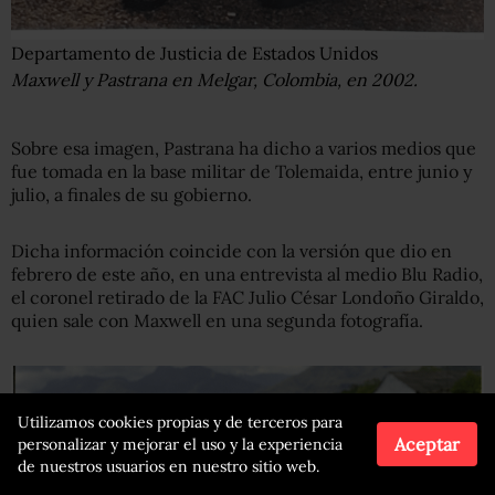
Departamento de Justicia de Estados Unidos
Maxwell y Pastrana en Melgar, Colombia, en 2002.
Sobre esa imagen, Pastrana ha dicho a varios medios que
fue tomada en la base militar de Tolemaida, entre junio y
julio, a finales de su gobierno.
Dicha información coincide con la versión que dio en
febrero de este año, en una entrevista al medio Blu Radio,
el coronel retirado de la FAC Julio César Londoño Giraldo,
quien sale con Maxwell en una segunda fotografía.
Utilizamos cookies propias y de terceros para
Aceptar
personalizar y mejorar el uso y la experiencia
de nuestros usuarios en nuestro sitio web.