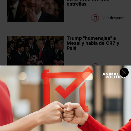
estrellas
Leer después
Trump "homenajea" a
Messi y habla de CR7 y
Pelé
Leer después
Claudia Sheinbaum
regalará su boleto de
inauguración del
Mundial 2026 mediante
concurso de dominadas
Leer después