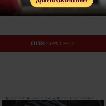
Home
>
Internacional
>
bbc
>
Las imágenes del funeral por las 165 víctimas de la escuela de niñas bombardeada durante los ataques a Irán