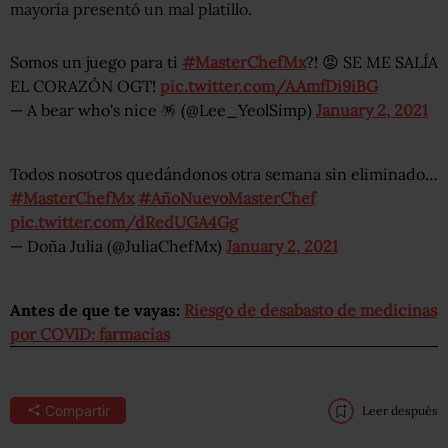
mayoría presentó un mal platillo.
Somos un juego para ti
#MasterChefMx
?! 😡 SE ME SALÍA
EL CORAZÓN OGT!
pic.twitter.com/AAmfDi9iBG
— A bear who's nice 🪅 (@Lee_YeolSimp)
January 2, 2021
Todos nosotros quedándonos otra semana sin eliminado…
#MasterChefMx
#AñoNuevoMasterChef
pic.twitter.com/dRedUGA4Gg
— Doña Julia (@JuliaChefMx)
January 2, 2021
Antes de que te vayas:
Riesgo de desabasto de medicinas
por COVID: farmacias
Compartir
Leer después