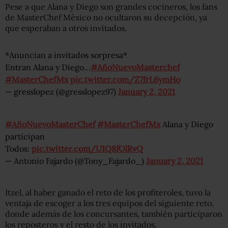
Pese a que Alana y Diego son grandes cocineros, los fans
de MasterChef México no ocultaron su decepción, ya
que esperaban a otros invitados.
*Anuncian a invitados sorpresa*
Entran Alana y Diego…
#AñoNuevoMasterchef
#MasterChefMx
pic.twitter.com/Z7frL6ymHo
— gresslopez (@gresslopez97)
January 2, 2021
#AñoNuevoMasterChef
#MasterChefMx
Alana y Diego
participan
Todos:
pic.twitter.com/U1Q8fOlRvQ
— Antonio Fajardo (@Tony_Fajardo_)
January 2, 2021
Itzel, al haber ganado el reto de los profiteroles, tuvo la
ventaja de escoger a los tres equipos del siguiente reto,
donde además de los concursantes, también participaron
los reposteros y el resto de los invitados.