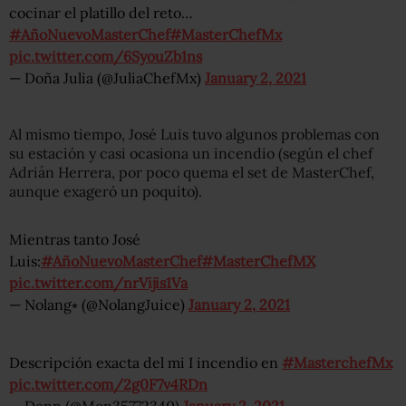
cocinar el platillo del reto…
#AñoNuevoMasterChef
#MasterChefMx
pic.twitter.com/6SyouZb1ns
— Doña Julia (@JuliaChefMx)
January 2, 2021
Al mismo tiempo, José Luis tuvo algunos problemas con
su estación y casi ocasiona un incendio (según el chef
Adrián Herrera, por poco quema el set de MasterChef,
aunque exageró un poquito).
Mientras tanto José
Luis:
#AñoNuevoMasterChef
#MasterChefMX
pic.twitter.com/nrVijis1Va
— Nolang⭒ (@NolangJuice)
January 2, 2021
Descripción exacta del mi I incendio en
#MasterchefMx
pic.twitter.com/2g0F7v4RDn
— Denn (@Mon35772340)
January 2, 2021