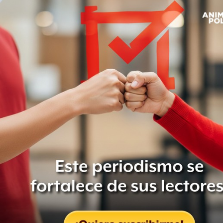
Messi y habla de CR7 y
Pelé
Leer después
Claudia Sheinbaum
regalará su boleto de
inauguración del
Mundial 2026 mediante
concurso de dominadas
Leer después