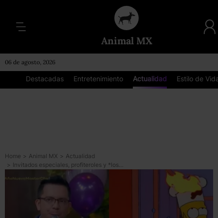
Animal MX
06 de agosto, 2026
Destacadas
Entretenimiento
Actualidad
Estilo de Vid
Home
>
Animal MX
>
Actualidad
>
Invitados especiales, profiteroles y *los memes de MasterChef México en Año Nuevo*