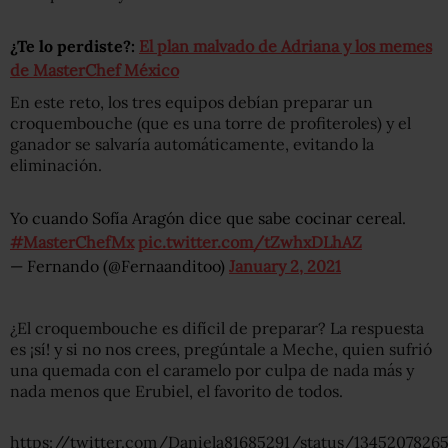
¿Te lo perdiste?:
El plan malvado de Adriana y los memes
de MasterChef México
En este reto, los tres equipos debían preparar un
croquembouche (que es una torre de profiteroles) y el
ganador se salvaría automáticamente, evitando la
eliminación.
Yo cuando Sofía Aragón dice que sabe cocinar cereal.
#MasterChefMx
pic.twitter.com/tZwhxDLhAZ
— Fernando (@Fernaanditoo)
January 2, 2021
¿El croquembouche es difícil de preparar? La respuesta
es ¡sí! y si no nos crees, pregúntale a Meche, quien sufrió
una quemada con el caramelo por culpa de nada más y
nada menos que Erubiel, el favorito de todos.
https://twitter.com/Daniela81685291/status/1345207826