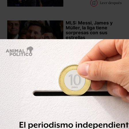
Leer después
MLS: Messi, James y
Müller, la liga tiene
sorpresas con sus
estrellas
Leer después
Trump "homenajea" a
Messi y habla de CR7 y
Pelé
Leer después
Claudia Sheinbaum
regalará su boleto de