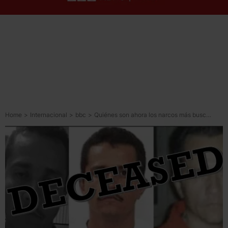
Home
>
Internacional
>
bbc
>
Quiénes son ahora los narcos más buscados por EU tras la caída de “El Mencho”