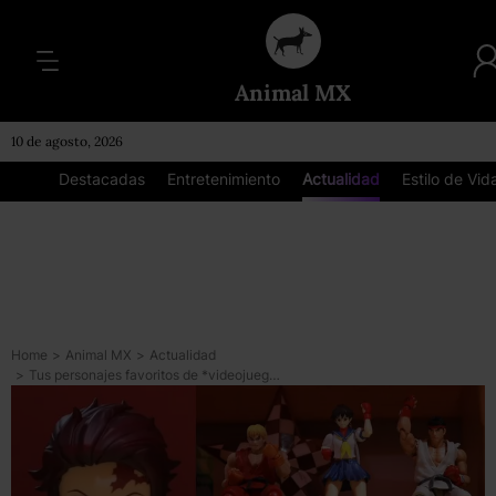
Animal MX
10 de agosto, 2026
Destacadas
Entretenimiento
Actualidad
Estilo de Vid
Home
>
Animal MX
>
Actualidad
>
Tus personajes favoritos de *videojuegos y anime cobran vida en estos cortos stop motion*