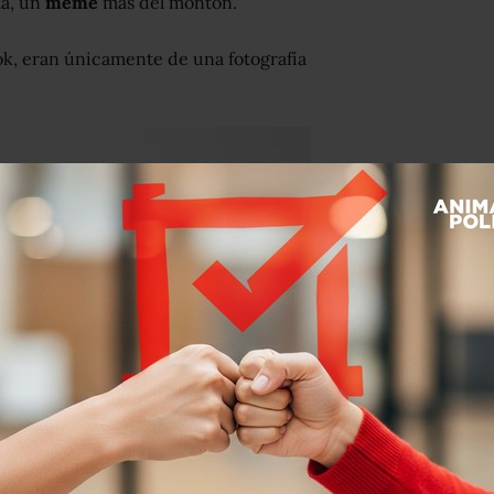
ma, un
meme
más del montón.
, eran únicamente de una fotografía