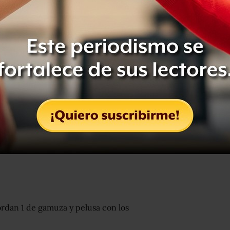
posts/2681037562005417
ordan 1 de gamuza y pelusa con los