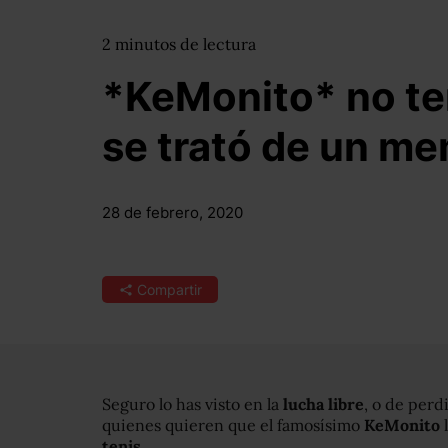
2
minutos
de lectura
*KeMonito* no ten
se trató de un m
28 de febrero, 2020
Compartir
Seguro lo has visto en la
lucha libre
, o de perd
quienes quieren que el famosísimo
KeMonito
l
tenis
.