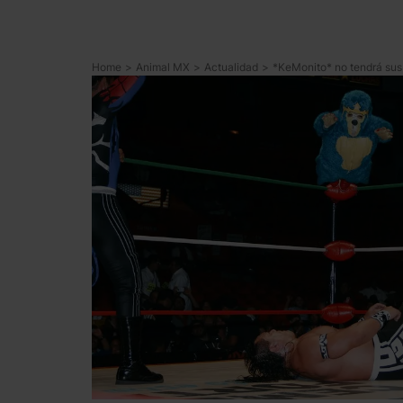
Home
>
Animal MX
>
Actualidad
>