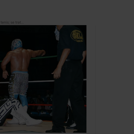
*KeMonito* no tendrá sus tenis; se trató de un meme más