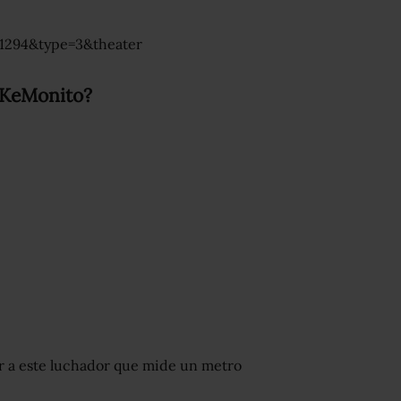
1294&type=3&theater
e KeMonito?
r a este luchador que mide un metro