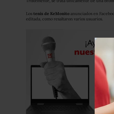
Tristemente, se trata únicamente de una bro
Los
tenis de KeMonito
anunciados en Facebook
editada, como resaltaron varios usuarios.