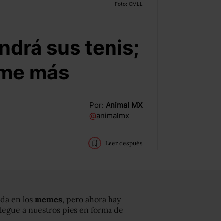
Foto: CMLL
drá sus tenis;
eme más
Por:
Animal MX
@
animalmx
Leer después
ida en los
memes
, pero ahora hay
legue a nuestros pies en forma de