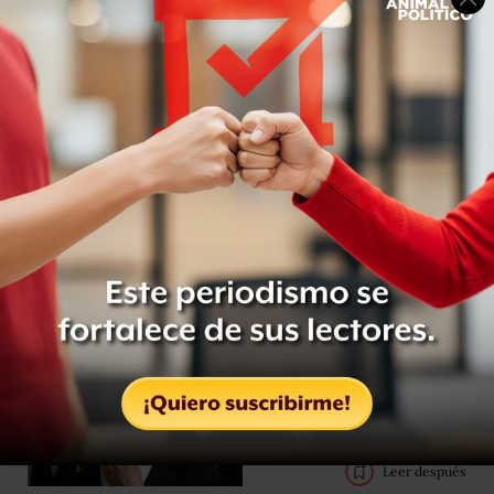
Relacionado
LeBron James rebasa el
récord de anotaciones
en la NBA
Leer después
MLS: Messi, James y
Müller, la liga tiene
sorpresas con sus
estrellas
Leer después