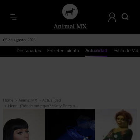
Animal MX
06 de agosto, 2026
Destacadas
Entretenimiento
Actualidad
Estilo de Vid
Home
>
Animal MX
>
Actualidad
>
Nena, ¿Dónde entregas? *Katy Perry sacó su línea de chanclas y le llovieron memes*