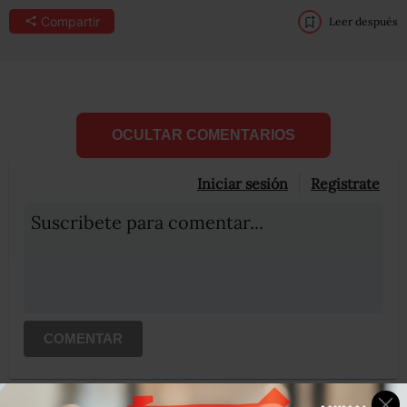
Compartir
Leer después
OCULTAR COMENTARIOS
Iniciar sesión
Registrate
Suscribete para comentar...
COMENTAR