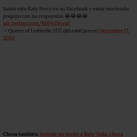
Subió esto Katy Perry en su Facebook y estoy muriendo
poquito con las respuestas 😂😂😂😂
pic.twitter.com/8HNyZ4ycaY
— Queen of Lesbiville 🏳️‍🌈👑 (@LesbiQueen)
December 17,
2020
Checa también:
Invítale un tecito a Baby Yoda: checa