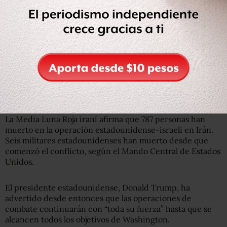
Jamenei.
En Riad, funcionarios sauditas dijeron durante la noche
que la embajada estadounidense fue alcanzada por dos
drones iraníes, lo que causó daños limitados. Los ataques
israelíes también han continuado en Irán.
La Media Luna Roja iraní afirma que 787 personas han
muerto en la operación estadounidense-israelí en Irán.
Seis militares estadounidenses han muerto desde que
comenzó el conflicto, según el Mando Central de Estados
Unidos.
El presidente estadounidense, Donald Trump, ha
advertido desde entonces que las operaciones de
combate continuarán con “toda su fuerza” hasta que se
alcancen todos los objetivos de Washington.