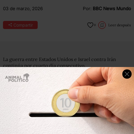
03 de marzo, 2026
Por:
BBC News Mundo
Compartir
Leer después
0
La guerra entre Estados Unidos e Israel contra Irán
continúa por cuarto día consecutivo.
Israel afirmó que el martes se lanzaron “numerosas
municiones” sobre la Oficina Presidencial y el Consejo
Supremo de Seguridad Nacional en Teherán, pocas horas
después de lanzar nuevos ataques en Líbano y ampliar su
operación terrestre en el país para atacar objetivos de
Hezbolá.
Hezbolá había lanzado cohetes y drones contra Israel tras
el bombardeo que mató al líder supremo de Irán, Alí