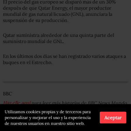
El precio del gas europeo se disparó más de un 30%
después de que Qatar Energy, el mayor productor
mundial de gas natural licuado (GNL), anunciara la
suspensión de su producción.
Qatar suministra alrededor de una quinta parte del
suministro mundial de GNL.
En los últimos dos días se han registrado varios ataques a
buques en el Estrecho.
BBC
Haz clic aquí
para leer más historias de BBC News Mundo.
Utilizamos cookies propias y de terceros para
Aceptar
Suscríbete aquí
a nuestro nuevo newsletter para recibir
personalizar y mejorar el uso y la experiencia
de nuestros usuarios en nuestro sitio web.
cada viernes una selección de nuestro mejor contenido
de la semana.