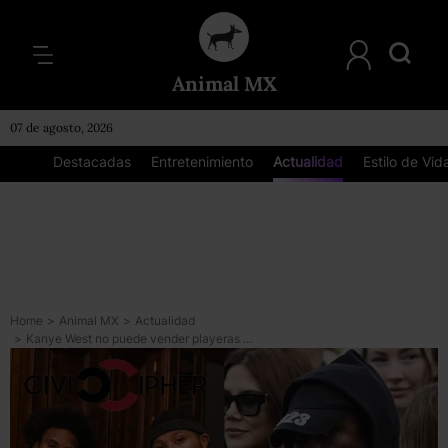
Animal MX
07 de agosto, 2026
Destacadas
Entretenimiento
Actualidad
Estilo de Vid
Home
>
Animal MX
>
Actualidad
>
Kanye West no puede vender playeras de ‘las vidas blancas importan’: no es dueño de la marca registrada