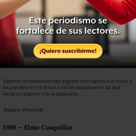
1995 – Beanie Babies
Es una línea de juguetes de peluche ideada por H. Ty
Warner , fundador de Ty Inc.
Lo que hacía especiales a estos peluches es que en lugar
de estar rellenos de poliester o PVC estaban rellenos de
bolitas (de ahí su nombre ‘beanie’), y por eso tenían una
sensación de flexibilidad y movimiento.
Algunas versiones de este juguete aún siguen a la venta, y
los puedes ver en ferias o en las máquinas en las que
sacas un juguete con la gaaaaarra.
Imagen: Pinterest
1996 – Elmo Cosquillas