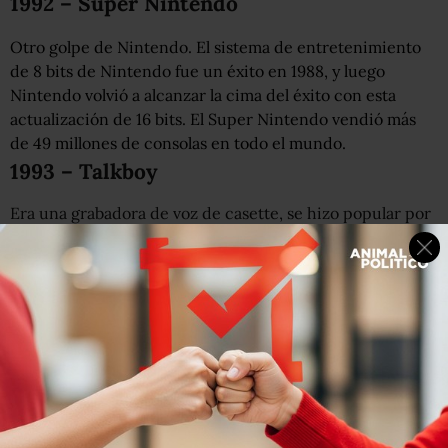
1992 – Super Nintendo
Otro golpe de Nintendo. El sistema de entretenimiento
de 8 bits de Nintendo fue un éxito en 1988, y luego
Nintendo volvió a alcanzar la cima del éxito con esta
actualización de 16 bits. El Super Nintendo vendió más
de 49 millones de consolas en todo el mundo.
1993 – Talkboy
Era una grabadora de voz de casette, se hizo popular por
su aparición en la película
Mi pobre Angelito
. Así que
todos la queríamos.
1994 – Figuras de acción de los Power
Rangers
Todos amábamos esta serie donde básicamente el
atractivo eran las piruetas de los actores y un montón de
chispas y efectos chafas.