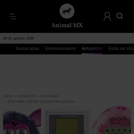
Animal MX
09 de agosto, 2026
Destacadas
Entretenimiento
Actualidad
Estilo de Vid
Home
>
Animal MX
>
Actualidad
>
Descubre cuál fue *juguete más popular del año en que naciste*