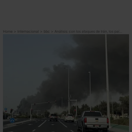
Home
>
Internacional
>
bbc
>
Análisis: con los ataques de Irán, los países del Golfo han pagado el precio de su alianza con EU