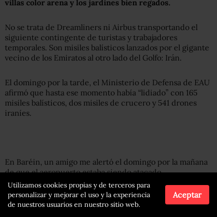
villas color arena y los jardines bien regados.
No se trata de Dreamliners ni Airbus transportando el
siguiente contingente de turistas y trabajadores
temporales. Son misiles balísticos lanzados por el gigante
vecino de los Emiratos al otro lado del Golfo: Irán.
El domingo por la tarde, el Ministerio de Defensa de EAU
afirmó que hasta ese momento había “lidiado” con 165
misiles balísticos, dos misiles de crucero y 541 drones
iraníes.
En Baréin, un amigo me alertó el domingo por la mañana
de que el aeropuerto estaba siendo atacado.
Utilizamos cookies propias y de terceros para
Aceptar
personalizar y mejorar el uso y la experiencia
“Me despertaron fuertes explosiones y sirenas”, escribió.
de nuestros usuarios en nuestro sitio web.
“Creo que unas 20 explosiones. Al menos dos impactos”.