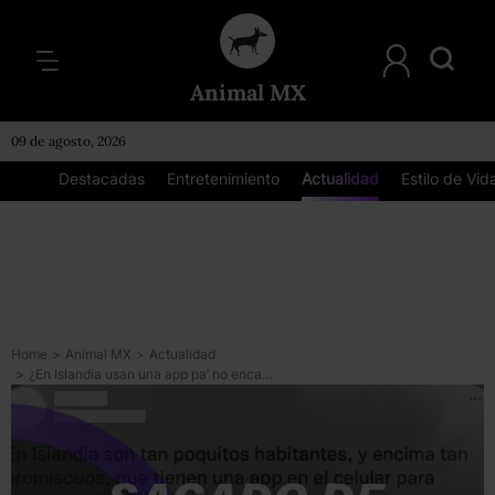
Animal MX
09 de agosto, 2026
Destacadas
Entretenimiento
Actualidad
Estilo de Vid
Home
>
Animal MX
>
Actualidad
>
¿En Islandia usan una app pa’ no encamarse entre parientes? ¡Falso! Ni que fuera ‘Game of Thrones’