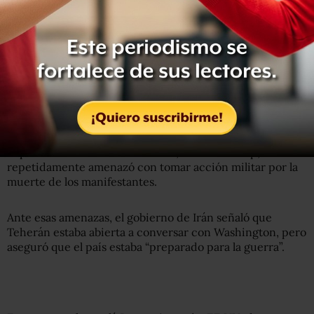
país y desataron una crisis de legitimidad del gobierno.
En las protestas antigubernamentales, que alcanzaron un
nivel nunca visto en los 47 años de historia de la
República Islámica, murieron miles de personas por la
represión de las fuerzas de seguridad.
El presidente de Estados Unidos, Donald Trump,
repetidamente amenazó con tomar acción militar por la
muerte de los manifestantes.
Ante esas amenazas, el gobierno de Irán señaló que
Teherán estaba abierta a conversar con Washington, pero
aseguró que el país estaba “preparado para la guerra”.