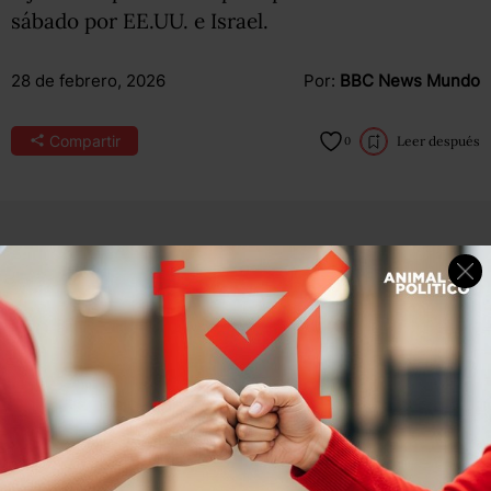
sábado por EE.UU. e Israel.
28 de febrero, 2026
Por:
BBC News Mundo
Compartir
Leer después
0
Un nuevo desafío para el hombre más poderoso de Irán,
el ayatolá Alí Jamenei.
El ejército de Israel lanzó este sábado un ataque contra su
país con la participación de Estados Unidos.
En enero, el líder supremo iraní enfrentó el reto más
serio a su poder desde la Revolución Islámica de 1979,
cuando manifestaciones masivas sacudieron las calles del