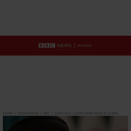
Home
>
Internacional
>
bbc
>
Quién es y cuánto poder tiene el ayatolá Alí Jamenei, el segundo líder supremo de Irán desde la revolución islámica de 1979