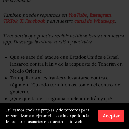
de la semana.
También puedes seguirnos en
YouTube
,
Instagram
,
TikTok
,
X
,
Facebook
y en nuestro
canal de WhatsApp
.
Y recuerda que puedes recibir notificaciones en nuestra
app. Descarga la última versión y actívalas.
Qué se sabe del ataque que Estados Unidos e Israel
lanzaron contra Irán y de la respuesta de Teherán en
Medio Oriente
Trump llama a los iraníes a levantarse contra el
régimen: “Cuando terminemos, tomen el control del
gobierno”
¿Qué queda del programa nuclear de Irán y qué
amenaza supone?
Utilizamos cookies propias y de terceros para
Aceptar
personalizar y mejorar el uso y la experiencia
de nuestros usuarios en nuestro sitio web.
Compartir
Leer después