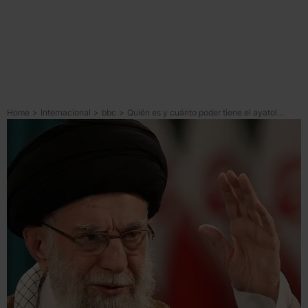
Home
>
Internacional
>
bbc
>
Quién es y cuánto poder tiene el ayatolá Alí Jamenei, el segundo líder supremo de Irán desde la revolución islámica de 1979