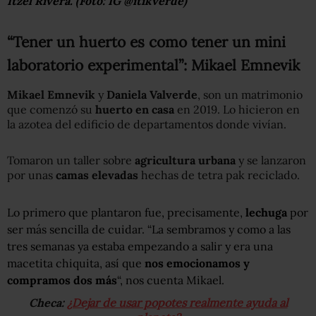
Itzel Rivera. (Foto: IG @itikverde)
“Tener un huerto es como tener un mini
laboratorio experimental”: Mikael Emnevik
Mikael Emnevik
y
Daniela Valverde
, son un matrimonio
que comenzó su
huerto en casa
en 2019. Lo hicieron en
la azotea del edificio de departamentos donde vivían.
Tomaron un taller sobre
agricultura urbana
y se lanzaron
por unas
camas elevadas
hechas de tetra pak reciclado.
Lo primero que plantaron fue, precisamente,
lechuga
por
ser más sencilla de cuidar. “La sembramos y como a las
tres semanas ya estaba empezando a salir y era una
macetita chiquita, así que
nos emocionamos y
compramos dos más
“, nos cuenta Mikael.
Checa:
¿Dejar de usar popotes realmente ayuda al