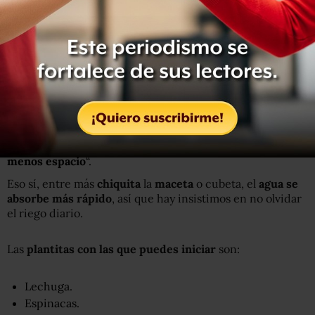
Una publicación compartida de ITIK | Huertos urbanos (@itikverde)
Qué plantar para iniciar mi huerto en casa
“Si tienes muy muy muy poquito espacio, te conviene
sembrar hojas verdes:
espinacas
,
lechugas
,
hierbas de
olor
“, recomienda Itzel. “
Son plantas que requieren
menos espacio
“.
Eso sí, entre más
chiquita
la
maceta
o cubeta, el
agua se
absorbe más rápido
, así que hay insistimos en no olvidar
el riego diario.
Las
plantitas con las que puedes iniciar
son:
Lechuga.
Espinacas.