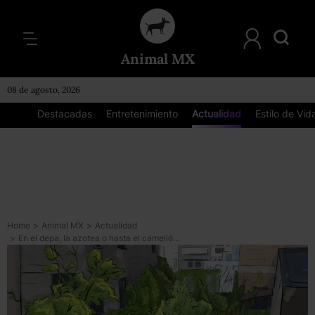
Animal MX
08 de agosto, 2026
Destacadas
Entretenimiento
Actualidad
Estilo de Vid
Home
>
Animal MX
>
Actualidad
>
En el depa, la azotea o hasta el camellón: *cómo iniciar un huerto en casa desde cero*