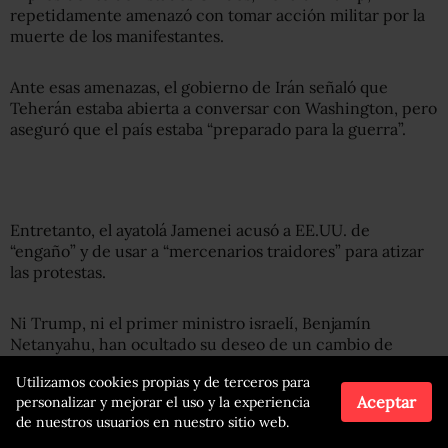
repetidamente amenazó con tomar acción militar por la
muerte de los manifestantes.
Ante esas amenazas, el gobierno de Irán señaló que
Teherán estaba abierta a conversar con Washington, pero
aseguró que el país estaba “preparado para la guerra”.
Entretanto, el ayatolá Jamenei acusó a EE.UU. de
“engaño” y de usar a “mercenarios traidores” para atizar
las protestas.
Ni Trump, ni el primer ministro israelí, Benjamín
Netanyahu, han ocultado su deseo de un cambio de
régimen en Irán.
Utilizamos cookies propias y de terceros para
Aceptar
personalizar y mejorar el uso y la experiencia
Durante décadas, Washington e Israel han acusado a Irán
de nuestros usuarios en nuestro sitio web.
de intentar desarrollar en secreto un arma nuclear. Irán