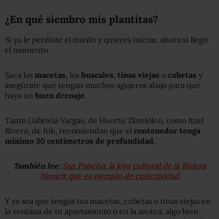
¿En qué siembro mis plantitas?
Si ya le perdiste el miedo y quieres iniciar, ahora sí llegó
el momento.
Saca las
macetas,
los
huacales
,
tinas viejas
o
cubetas
y
asegúrate que tengan muchos agujeros abajo para que
haya un
buen drenaje
.
Tanto Gabriela Vargas, de Huerto Tlatelolco, como Itzel
Rivera, de Itik, recomiendan que el
contenedor tenga
mínimo 30 centímetros de profundidad
.
También lee:
San Pancho, la joya cultural de la Riviera
Nayarit que es ejemplo de colectividad
Y ya sea que tengas tus macetas, cubetas o tinas viejas en
la ventana de tu apartamento o en la azotea, algo bien