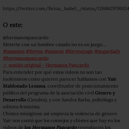
https://twitter.com/Reina_Isabel_/status/126862979012
O este:
@hermanospancardo
Meterte con un hombre casado no es un juego…
#amantes
#foryou
#amante
#foryoupage
#sugardady
#hermanospancardo
♬ sonido original – Hermanos Pancardo
Para entender por qué estos videos no son tan
inofensivos como quieren parecer hablamos con
Yair
Maldonado Lezama
, coordinador de posicionamiento
público del programa de la asociación civil
Género y
Desarrollo
(Gendes), y con Sandra Barba, politóloga y
editora feminista.
Chistes misóginos: así empieza la violencia de género
Yair nos contó que los consejos y chistes que hay en los
videos de
los
Hermanos Pancardo
reproducen los