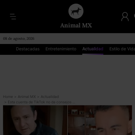
Animal MX
08 de agosto, 2026
Destacadas
Entretenimiento
Actualidad
Estilo de Vid
Home
>
Animal MX
>
Actualidad
>
Esta cuenta de TikTok no da consejos para ligar, *más bien promueve el machismo*