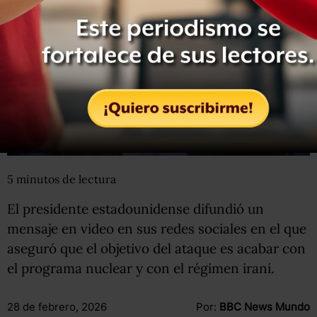
5
minutos
de lectura
El presidente estadounidense difundió un
mensaje en video en sus redes sociales en el que
aseguró que el objetivo del ataque es acabar con
el programa nuclear y con el régimen iraní.
28 de febrero, 2026
Por:
BBC News Mundo