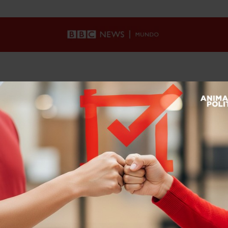
Home
>
Internacional
>
bbc
>
Trump llama a los iraníes a levantarse contra el régimen: “Cuando terminemos, tomen el control del gobierno”