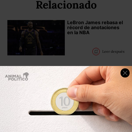
Relacionado
LeBron James rebasa el
récord de anotaciones
en la NBA
Leer después
MLS: Messi, James y
Müller, la liga tiene
sorpresas con sus
estrellas
Leer después
Trump "homenajea" a
Messi y habla de CR7 y
Pelé