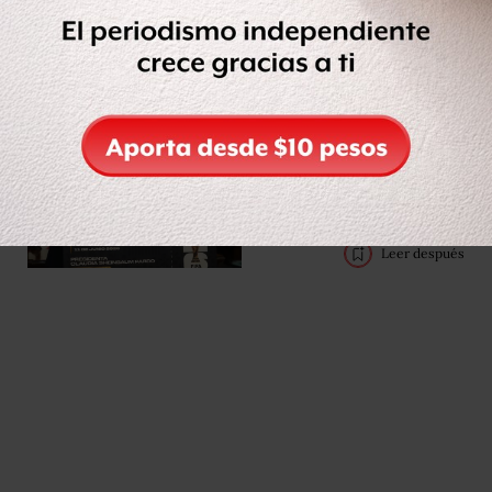
Leer después
Claudia Sheinbaum
regalará su boleto de
inauguración del
Mundial 2026 mediante
concurso de dominadas
Leer después