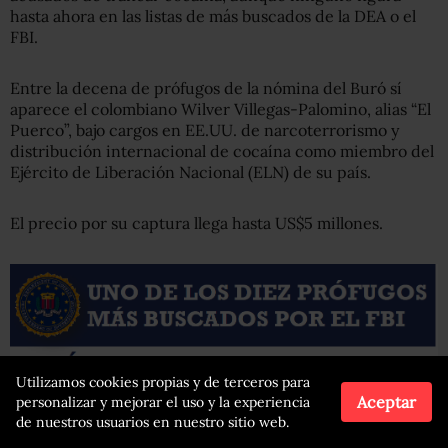
hasta ahora en las listas de más buscados de la DEA o el
FBI.
Entre la decena de prófugos de la nómina del Buró sí
aparece el colombiano Wilver Villegas-Palomino, alias “El
Puerco”, bajo cargos en EE.UU. de narcoterrorismo y
distribución internacional de cocaína como miembro del
Ejército de Liberación Nacional (ELN) de su país.
El precio por su captura llega hasta US$5 millones.
Utilizamos cookies propias y de terceros para
Aceptar
personalizar y mejorar el uso y la experiencia
de nuestros usuarios en nuestro sitio web.