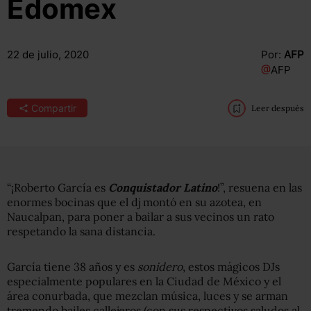
Edomex
22 de julio, 2020
Por:
AFP
@
AFP
Compartir
Leer después
“¡Roberto García es
Conquistador Latino
!”, resuena en las
enormes bocinas que el dj montó en su azotea, en
Naucalpan, para poner a bailar a sus vecinos un rato
respetando la sana distancia.
García tiene 38 años y es
sonidero
, estos mágicos DJs
especialmente populares en la Ciudad de México y el
área conurbada, que mezclan música, luces y se arman
tremendo bailes callejeros (con sus respectivos saludos al