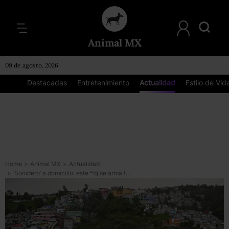
Animal MX
09 de agosto, 2026
Destacadas
Entretenimiento
Actualidad
Estilo de Vid
Home
>
Animal MX
>
Actualidad
>
‘Sonidero’ a domicilio: este *dj se arma fiestas en su azotea en Naucalpan*, Edomex