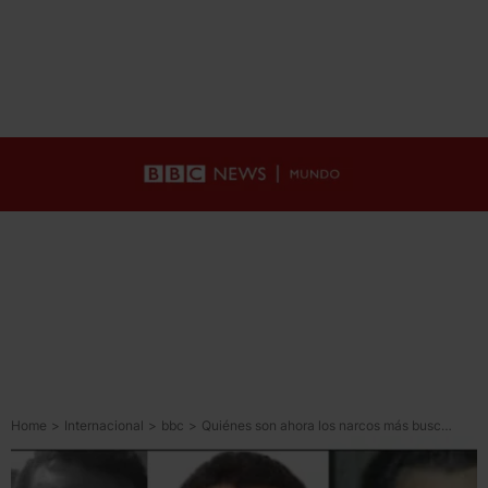
Home
>
Internacional
>
bbc
>
Quiénes son ahora los narcos más buscados por EU tras la caída de “El Mencho”