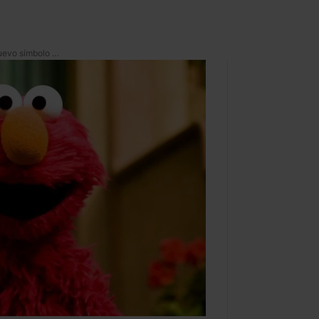
*Elmo se convirtió en el nuevo símbolo antirracista* y a Fox News no le gustó la idea