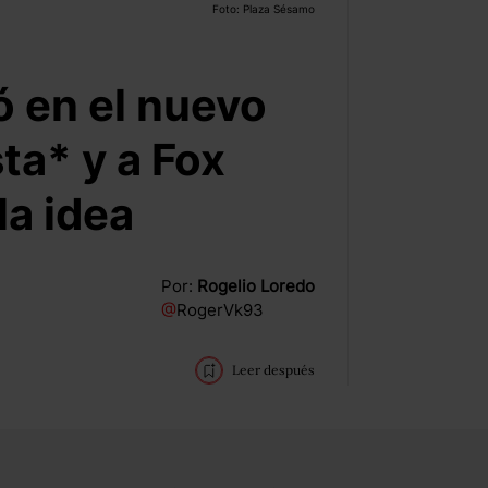
Foto: Plaza Sésamo
ó en el nuevo
ta* y a Fox
la idea
Por:
Rogelio Loredo
@
RogerVk93
Leer después