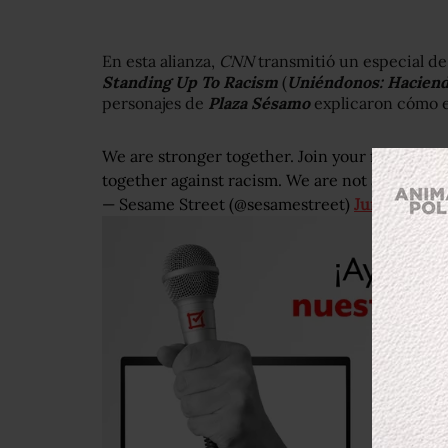
En esta alianza,
CNN
transmitió un especial d
Standing Up To Racism
(
Uniéndonos: Haciend
personajes de
Plaza Sésamo
explicaron cómo es
We are stronger together. Join your friends o
together against racism. We are not alone. ❤️
p
— Sesame Street (@sesamestreet)
June 9, 2020