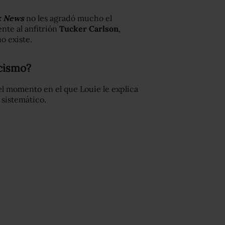
x News
no les agradó mucho el
nte al anfitrión
Tucker Carlson
,
o existe.
acismo?
l momento en el que Louie le explica
sistemático.