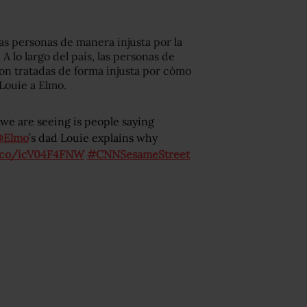
ras personas de manera injusta por la
 A lo largo del país, las personas de
on tratadas de forma injusta por cómo
 Louie a Elmo.
 we are seeing is people saying
@Elmo
’s dad Louie explains why
t.co/icV04F4FNW
#CNNSesameStreet