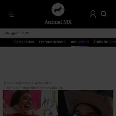
Animal MX
10 de agosto, 2026
Destacadas
Entretenimiento
Actualidad
Estilo de Vid
Home
>
Animal MX
>
Actualidad
>
‘El Patrón’ niega haberle entregado flores a Xóchitl Gálvez: “No me presto a juegos políticos”