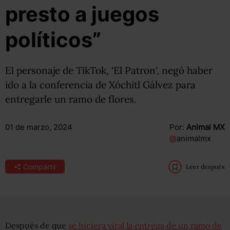
presto a juegos
políticos”
El personaje de TikTok, 'El Patron', negó haber
ido a la conferencia de Xóchitl Gálvez para
entregarle un ramo de flores.
01 de marzo, 2024
Por:
Animal MX
@
animalmx
Compartir
Leer después
Después de que
se hiciera viral la entrega de un ramo de