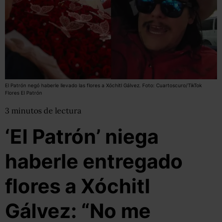
El Patrón negó haberle llevado las flores a Xóchitl Gálvez. Foto: Cuartoscuro/TikTok
Flores El Patrón
3
minutos
de lectura
‘El Patrón’ niega
haberle entregado
flores a Xóchitl
Gálvez: “No me