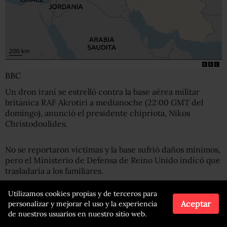
BBC
Un dron iraní se estrelló contra la base aérea militar
británica RAF Akrotiri a medianoche (22:00 GMT del
domingo), anunció el presidente chipriota, Nikos
Christodoulides.
No se reportaron víctimas y la base sufrió daños mínimos,
pero el Ministerio de Defensa de Reino Unido indicó que
trasladaría a los familiares.
Utilizamos cookies propias y de terceros para
El lunes, un portavoz del gobierno chipriota informó que
Aceptar
personalizar y mejorar el uso y la experiencia
otros dos drones que se dirigían hacia la RAF Akrotiri
de nuestros usuarios en nuestro sitio web.
habían sido interceptados.