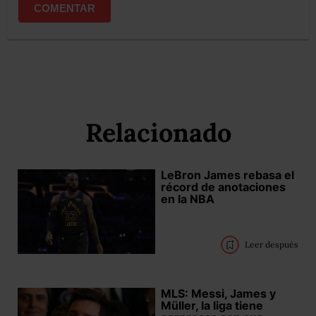
COMENTAR
Relacionado
LeBron James rebasa el
récord de anotaciones
en la NBA
Leer después
MLS: Messi, James y
Müller, la liga tiene