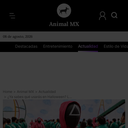
Animal MX
08 de agosto, 2026
Destacadas
Entretenimiento
Actualidad
Estilo de Vid
Home
>
Animal MX
>
Actualidad
>
¿Ya sabes qué usarás en Halloween? Las ventas de *disfraces del ‘Juego del Calamar’* se van al cielo