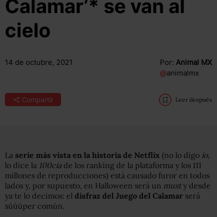
Calamar’* se van al
cielo
14 de octubre, 2021
Por:
Animal MX
@
animalmx
Compartir
Leer después
La
serie más vista en la historia de Netflix
(no lo digo
io
,
lo dice la
100cia
de los ranking de la plataforma y los 111
millones de reproducciones) está causado furor en todos
lados y, por supuesto, en Halloween será un
must
y desde
ya te lo decimos: el
disfraz del Juego del Calamar
será
súúúper común.