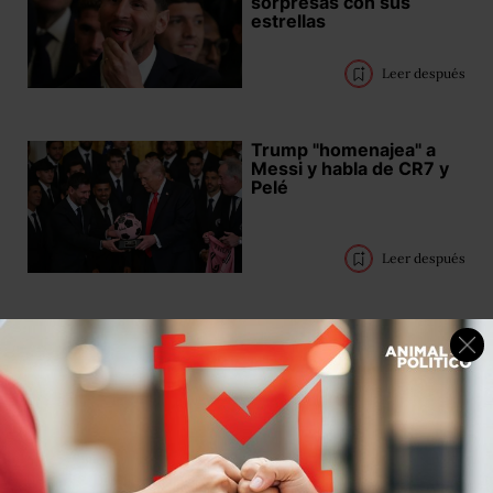
sorpresas con sus
estrellas
Leer después
Trump "homenajea" a
Messi y habla de CR7 y
Pelé
Leer después
Claudia Sheinbaum
regalará su boleto de
inauguración del
Mundial 2026 mediante
concurso de dominadas
Leer después