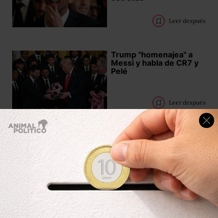
Leer después
Trump "homenajea" a
Messi y habla de CR7 y
Pelé
Leer después
Claudia Sheinbaum
regalará su boleto de
inauguración del
Mundial 2026 mediante
concurso de dominadas
Leer después