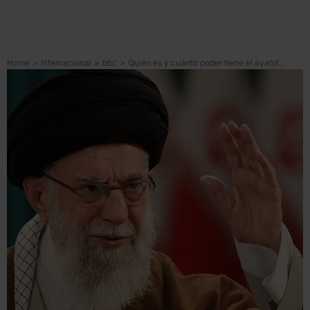
Home
>
Internacional
>
bbc
>
Quién es y cuánto poder tiene el ayatolá Alí Jamenei, el segundo líder supremo de Irán desde la revolución islámica de 1979