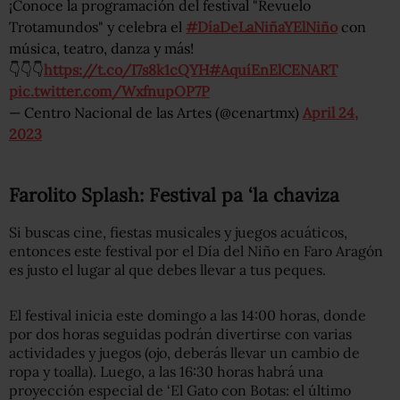
¡Conoce la programación del festival "Revuelo
Trotamundos" y celebra el
#DíaDeLaNiñaYElNiño
con
música, teatro, danza y más!
👇👇👇
https://t.co/I7s8k1cQYH
#AquíEnElCENART
pic.twitter.com/WxfnupOP7P
— Centro Nacional de las Artes (@cenartmx)
April 24,
2023
Farolito Splash: Festival pa ‘la chaviza
Si buscas cine, fiestas musicales y juegos acuáticos,
entonces este festival por el Día del Niño en Faro Aragón
es justo el lugar al que debes llevar a tus peques.
El festival inicia este domingo a las 14:00 horas, donde
por dos horas seguidas podrán divertirse con varias
actividades y juegos (ojo, deberás llevar un cambio de
ropa y toalla). Luego, a las 16:30 horas habrá una
proyección especial de ‘El Gato con Botas: el último