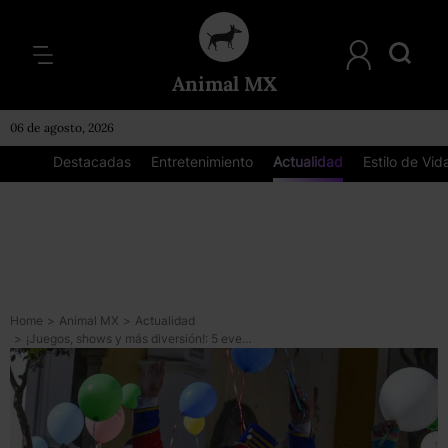
Animal MX
06 de agosto, 2026
Destacadas
Entretenimiento
Actualidad
Estilo de Vid
Home
>
Animal MX
>
Actualidad
>
¡Juegos, shows y más diversión!: 5 eventos gratis para celebrar el Día de la Niña y el Niño en CDMX