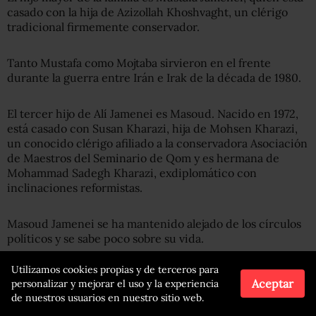
casado con la hija de Azizollah Khoshvaght, un clérigo
tradicional firmemente conservador.
Tanto Mustafa como Mojtaba sirvieron en el frente
durante la guerra entre Irán e Irak de la década de 1980.
El tercer hijo de Alí Jamenei es Masoud. Nacido en 1972,
está casado con Susan Kharazi, hija de Mohsen Kharazi,
un conocido clérigo afiliado a la conservadora Asociación
de Maestros del Seminario de Qom y es hermana de
Mohammad Sadegh Kharazi, exdiplomático con
inclinaciones reformistas.
Masoud Jamenei se ha mantenido alejado de los círculos
políticos y se sabe poco sobre su vida.
Utilizamos cookies propias y de terceros para
Antes, había dirigido la oficina que supervisa las obras de
Aceptar
personalizar y mejorar el uso y la experiencia
su padre, una institución que funciona como un brazo
de nuestros usuarios en nuestro sitio web.
clave de propaganda para el ayatolá Jamenei. También