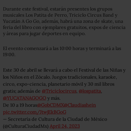
Durante este festival, estarán presentes los grupos
musicales Los Patita de Perro, Triciclo Circus Band y
Yucatán A Go Go, además, habrá una zona de skate, una
feria del libro con ejemplares gratuitos, expos de ciencia
y áreas para jugar deportes en equipo.
El evento comenzará a las 10:00 horas y terminará a las
19:00.
Este 30 de abril se llevará a cabo el Festival de las Niñas y
los Niños en el Zócalo. Juegos tradicionales, karaoke,
circo, expo-ciencia, planetario móvil y 30 mil libros
gratis; además de
@Triciclocircus
,
@lospatita
,
@YUCATANAGOGO
y más.
De 10 a 19 horas
@GobCDMX
@Claudiashein
pic.twitter.com/JtwjEkBGoG
— Secretaría de Cultura de la Ciudad de México
(@CulturaCiudadMx)
April 24, 2023