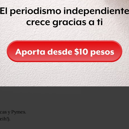
icas y Pymes.
ih!).