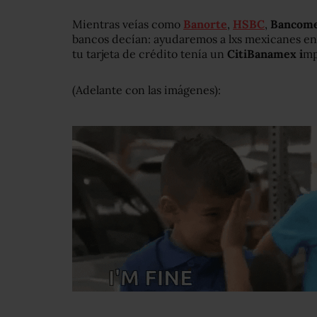
Mientras veías como
Banorte
,
HSBC
,
Bancom
bancos decían: ayudaremos a lxs mexicanes en
tu tarjeta de crédito tenía un
CitiBanamex i
mp
(Adelante con las imágenes):