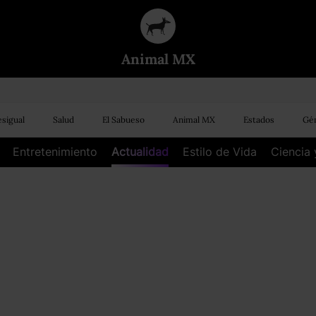
Animal MX
sigual
Salud
El Sabueso
Animal MX
Estados
Gén
Entretenimiento
Actualidad
Estilo de Vida
Ciencia 