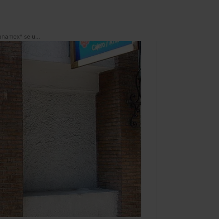
¡El que nos faltaba! *CitiBanamex* se une a los bancos que ayudarán en tiempos de Covid-19