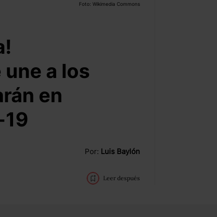
Foto: Wikimedia Commons
a!
 une a los
rán en
-19
Por:
Luis Baylón
Leer después