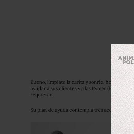
Bueno, límpiate la carita y sonríe, hoy
CitiBan
ayudar a sus clientes y a las Pymes (Pequeñas
requieran.
Su plan de ayuda contempla tres acciones: