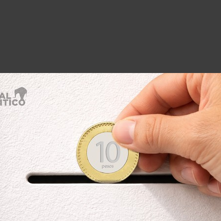
amex
anunció varias medidas para
 y Medianas Empresas) que lo