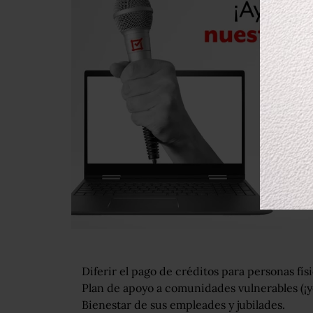
Diferir el pago de créditos para personas fís
Plan de apoyo a comunidades vulnerables (¡ye
Bienestar de sus empleades y jubilades.