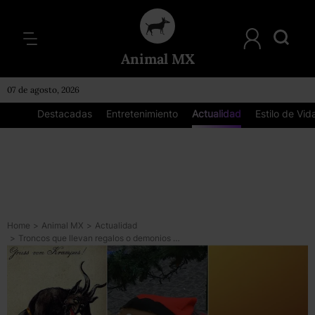
Animal MX
07 de agosto, 2026
Destacadas
Entretenimiento
Actualidad
Estilo de Vid
Home
>
Animal MX
>
Actualidad
>
Troncos que llevan regalos o demonios que raptan niños: *cómo se celebra la Navidad en otros países*