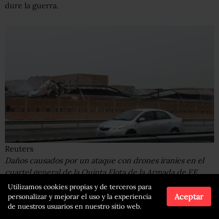
dure la guerra.
Reuters
Daños causados por un ataque con drones iraníes en el
cuartel general de la Quinta Flota de la Armada de EE.
UU. en Juffair, Bahréin.
Utilizamos cookies propias y de terceros para
Aceptar
personalizar y mejorar el uso y la experiencia
de nuestros usuarios en nuestro sitio web.
Algunos se muestran reacios a dar la impresión de estar