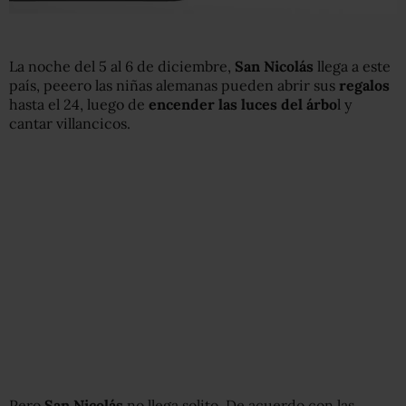
La noche del 5 al 6 de diciembre,
San Nicolás
llega a este
país, peeero las niñas alemanas pueden abrir sus
regalos
hasta el 24, luego de
encender las luces del árbo
l y
cantar villancicos.
Pero
San Nicolás
no llega solito. De acuerdo con las