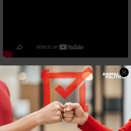
Japón
Aunque este país es mayormente budista, desde hace
algunas décadas celebran Navidad de una manera muy
especial.
Durante los 70, Kentucky Fried Chicken (sí, la cadena
gringa de comida rápida) lanzó una
campaña de
publicidad con el eslogan:
Kentucky = Navidad
y tuvo
muchísimo éxito. Tanto así que, desde entonces, los