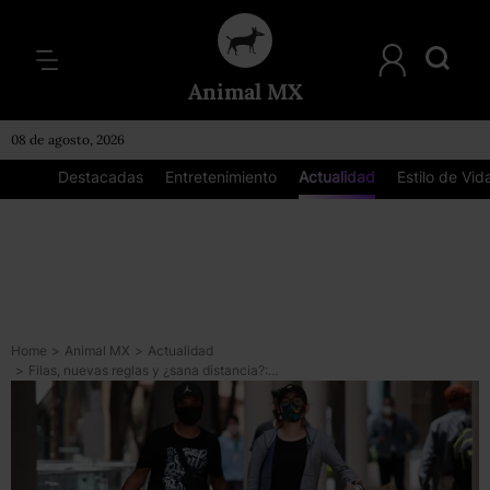
Animal MX
08 de agosto, 2026
Destacadas
Entretenimiento
Actualidad
Estilo de Vid
Home
>
Animal MX
>
Actualidad
>
Filas, nuevas reglas y ¿sana distancia?: *Así fue la reapertura de los centros comerciales en CDMX*