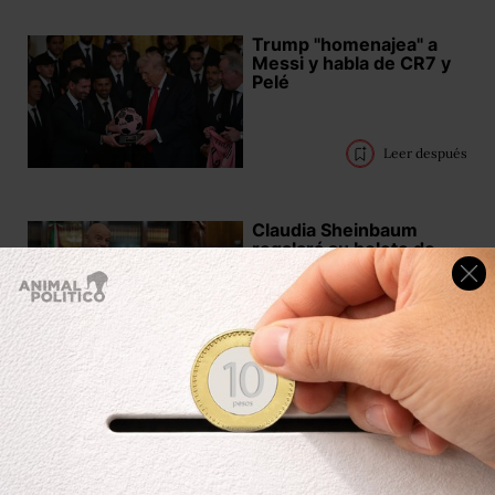
Trump "homenajea" a
Messi y habla de CR7 y
Pelé
Leer después
Claudia Sheinbaum
regalará su boleto de
inauguración del
Mundial 2026 mediante
concurso de dominadas
Leer después