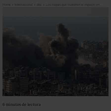
Home
>
Internacional
>
bbc
>
Los mapas que muestran el impacto en Medio Oriente del conflicto entre Israel y EU e Irán
6
minutos
de lectura