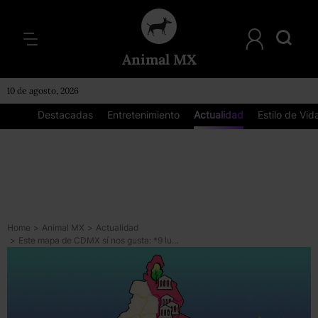
Animal MX
10 de agosto, 2026
Destacadas
Entretenimiento
Actualidad
Estilo de Vid
Home
>
Animal MX
>
Actualidad
>
Este mapa de CDMX sí nos gusta: *9 lugares del oriente que vale la pena visitar*