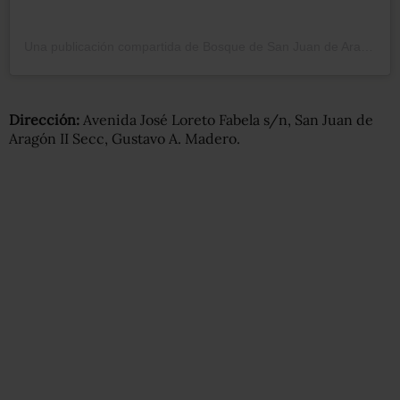
Una publicación compartida de Bosque de San Juan de Aragón (@bosquearagoncdmx)
Dirección:
Avenida José Loreto Fabela s/n, San Juan de
Aragón II Secc, Gustavo A. Madero.