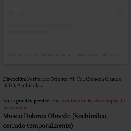
Una publicación compartida de BúHo AlfaOmega (@buhoalfaomega)
Dirección:
Periférico Oriente #1, Col. Ciénega Grande.
16070, Xochimilco.
No te puedes perder:
Así se cultiva en las chinampas de
Xochimilco
Museo Dolores Olmedo (Xochimilco,
cerrado temporalmente)