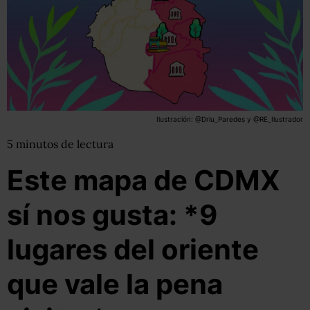
Ilustración: @Driu_Paredes y @RE_Ilustrador
5
minutos
de lectura
Este mapa de CDMX
sí nos gusta: *9
lugares del oriente
que vale la pena