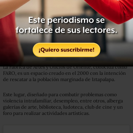
Piedad S/n, Granjas México, Iztacalco.
Palacio de los Deportes:
Av. Río Churubusco y Añil,
Colonia Granjas de México, Iztacalco.
Checa también:
Ni colada, ni periodista: la historia de la
mujer que habló con Kamala Harris en su visita a México
FARO de Oriente (Iztapalapa)
La Fábrica de Artes y Oficios de Oriente, conocida como
FARO, es un espacio creado en el 2000 con la intención
de rescatar a la población marginada de Iztapalapa.
Este lugar, diseñado para combatir problemas como
violencia intrafamiliar, desempleo, entre otros, alberga
galerías de arte, biblioteca, ludoteca, club de cine y un
foro para realizar actividades artísticas.