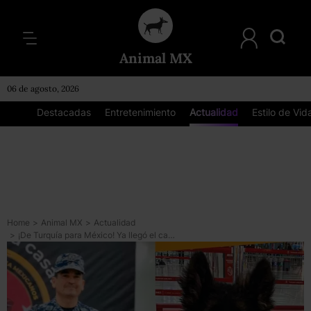
Animal MX
06 de agosto, 2026
Destacadas
Entretenimiento
Actualidad
Estilo de Vid
Home
>
Animal MX
>
Actualidad
>
¡De Turquía para México! Ya llegó el cachorro que seguirá legado de Proteo y todavía puedes votar por su nombre