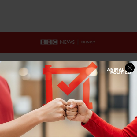
Home
>
Internacional
>
bbc
>
Los precios del petróleo suben después de que 3 buques fueran atacados cerca del estrecho de Ormuz