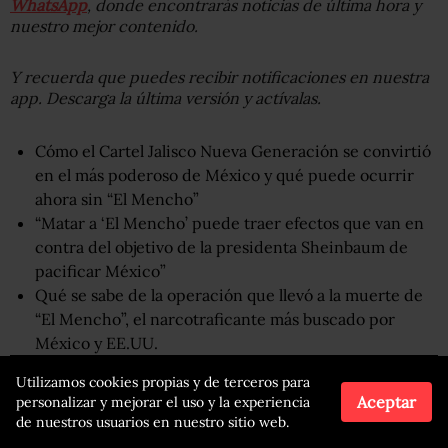
WhatsApp
, donde encontrarás noticias de última hora y
nuestro mejor contenido.
Y recuerda que puedes recibir notificaciones en nuestra
app. Descarga la última versión y actívalas.
Cómo el Cartel Jalisco Nueva Generación se convirtió
en el más poderoso de México y qué puede ocurrir
ahora sin “El Mencho”
“Matar a ‘El Mencho’ puede traer efectos que van en
contra del objetivo de la presidenta Sheinbaum de
pacificar México”
Qué se sabe de la operación que llevó a la muerte de
“El Mencho”, el narcotraficante más buscado por
México y EE.UU.
Utilizamos cookies propias y de terceros para
Aceptar
personalizar y mejorar el uso y la experiencia
Compartir
Leer después
de nuestros usuarios en nuestro sitio web.