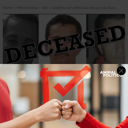
Home
>
Internacional
>
bbc
>
Quiénes son ahora los narcos más buscados por EU tras la caída de “El Mencho”
6
minutos
de lectura