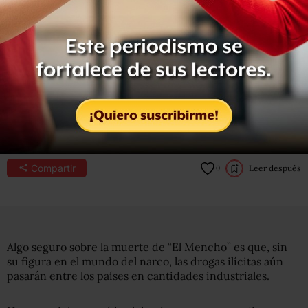
No hay “un sucesor claro e indiscutible” de
Nemesio Oseguera, explica un exjefe de la
agencia antidrogas DEA. Pero varios nombres
figuran en las listas de prófugos principales de
Washington.
27 de febrero, 2026
Por:
BBC News Mundo
Compartir
Leer después
0
Algo seguro sobre la muerte de “El Mencho” es que, sin
su figura en el mundo del narco, las drogas ilícitas aún
pasarán entre los países en cantidades industriales.