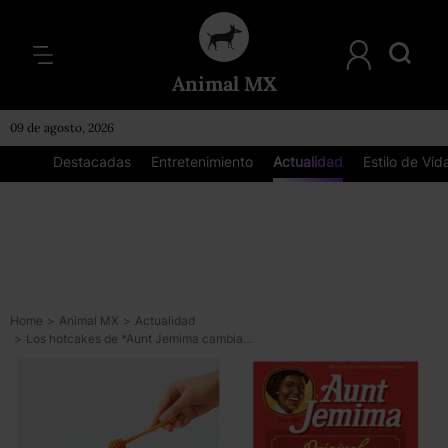
Animal MX
09 de agosto, 2026
Destacadas
Entretenimiento
Actualidad
Estilo de Vid
Home
>
Animal MX
>
Actualidad
>
Los hotcakes de *Aunt Jemima cambiarán de imagen*, ¿por qué es racista ese logo?