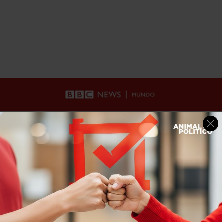
Home
>
Internacional
>
bbc
>
“No es el Dubái que conocemos”: miedo e incredulidad por los ataques de Irán en la meca del turismo de lujo de Medio Oriente