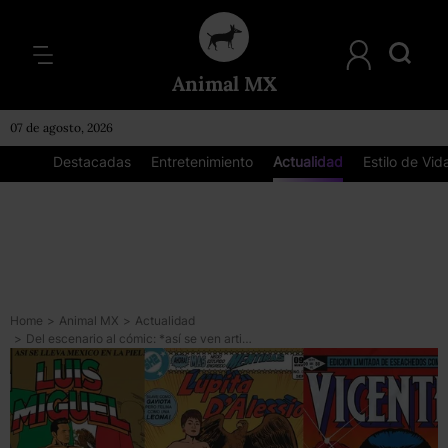
Animal MX
07 de agosto, 2026
Destacadas
Entretenimiento
Actualidad
Estilo de Vid
Home
>
Animal MX
>
Actualidad
>
Del escenario al cómic: *así se ven artistas mexicanos convertidos en superhéroes*