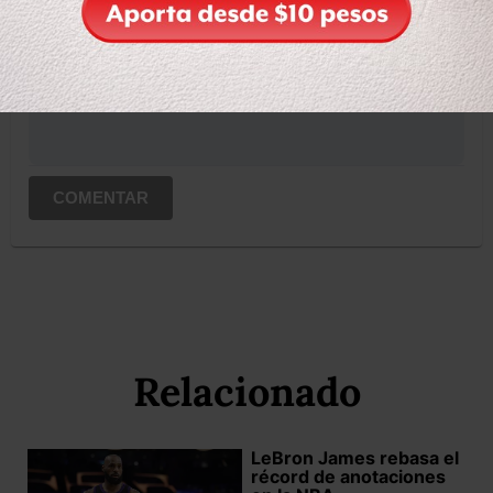
Iniciar sesión
Registrate
Suscribete para comentar...
COMENTAR
Relacionado
LeBron James rebasa el
récord de anotaciones