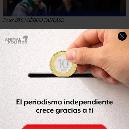
Foto: BTS MÉXICO FANBASE
Mira también:
Los Beckham
viven
un novelón:
Brooklyn, el hijo mayor de Victoria y David, rompe con
la familia
Compartir
Leer después
OCULTAR COMENTARIOS