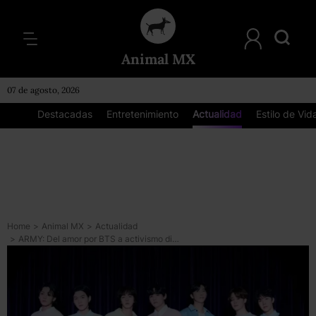
Animal MX
07 de agosto, 2026
Destacadas
Entretenimiento
Actualidad
Estilo de Vid
Home
>
Animal MX
>
Actualidad
>
ARMY: Del amor por BTS a activismo digital global