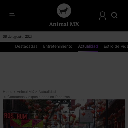
Animal MX
06 de agosto, 2026
Destacadas
Entretenimiento
Actualidad
Estilo de Vid
Home
>
Animal MX
>
Actualidad
>
Concursos y exposiciones en línea: *así se celebrará el Año Nuevo Chino 2021 en México*