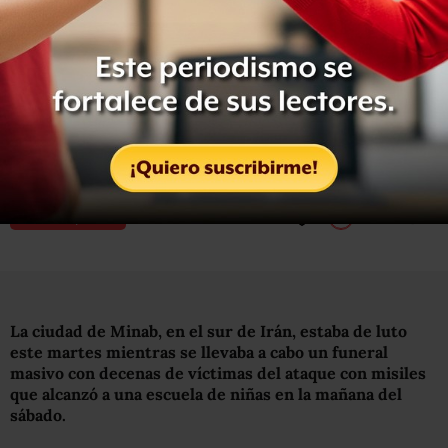
Una escuela en la ciudad de Minab fue alcanzada
por uno de los misiles lanzados por EU e Israel,
según el gobierno iraní. El presunto ataque dejó
decenas de niñas muertas y heridas.
03 de marzo, 2026
Por:
BBC News Mundo
Compartir
Leer después
0
La ciudad de Minab, en el sur de Irán, estaba de luto
este martes mientras se llevaba a cabo un funeral
masivo con decenas de víctimas del ataque con misiles
que alcanzó a una escuela de niñas en la mañana del
sábado.