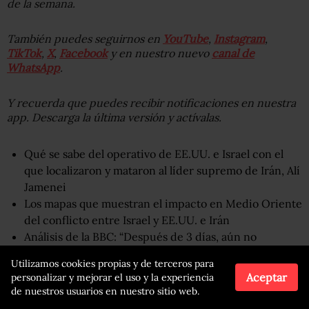
de la semana.
También puedes seguirnos en
YouTube
,
Instagram
,
TikTok
,
X
,
Facebook
y en nuestro nuevo
canal de
WhatsApp
.
Y recuerda que puedes recibir notificaciones en nuestra
app. Descarga la última versión y actívalas.
Qué se sabe del operativo de EE.UU. e Israel con el
que localizaron y mataron al líder supremo de Irán, Alí
Jamenei
Los mapas que muestran el impacto en Medio Oriente
del conflicto entre Israel y EE.UU. e Irán
Análisis de la BBC: “Después de 3 días, aún no
sabemos hacia dónde se dirige esta guerra”
Utilizamos cookies propias y de terceros para
Aceptar
personalizar y mejorar el uso y la experiencia
de nuestros usuarios en nuestro sitio web.
Compartir
Leer después