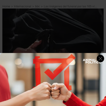
Home
>
Internacional
>
bbc
>
Las imágenes del funeral por las 165 víctimas de la escuela de niñas bombardeada durante los ataques a Irán
4
minutos
de lectura