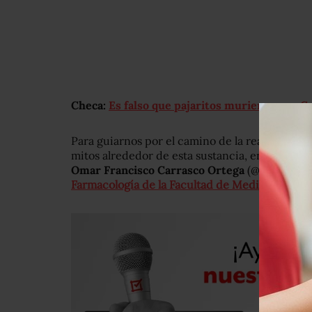
Checa:
Es falso que pajaritos murieron por 
Para guiarnos por el camino de la realidad mé
mitos alrededor de esta sustancia, en
Animal 
Omar Francisco Carrasco Ortega
(@
OmarFCar
Farmacología de la Facultad de Medicina de 