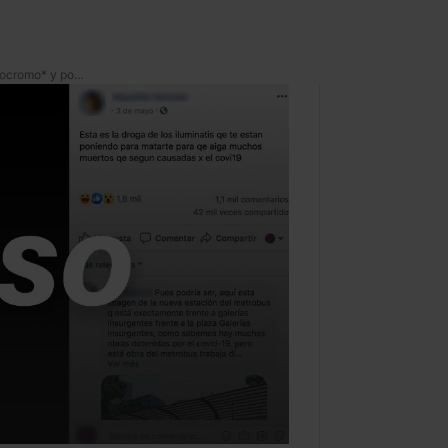
La verdad sobre el *adrenocromo* y por qué no tiene nadita que ver con el coronavirus