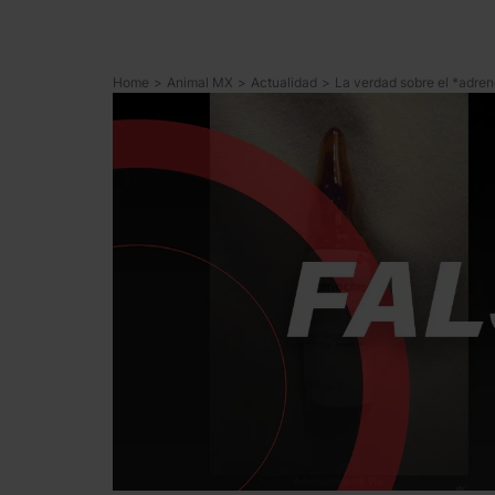
Home
>
Animal MX
>
Actualidad
>