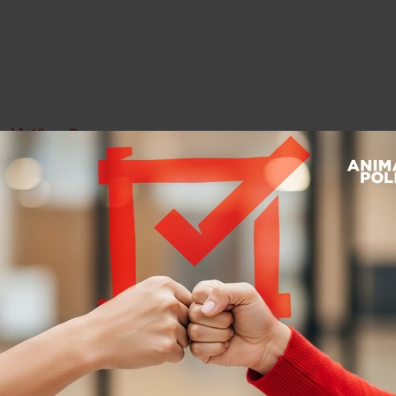
Covid-19 en Roma
dica y para ayudarnos a desmentir los
MX
nos pusimos en contacto con el
Dr.
rasco
), Jefe del
Departamento de
la UNAM
.