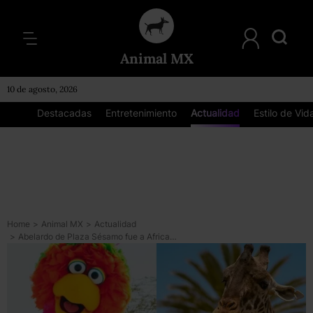
Animal MX
10 de agosto, 2026
Destacadas
Entretenimiento
Actualidad
Estilo de Vid
Home
>
Animal MX
>
Actualidad
>
Abelardo de Plaza Sésamo fue a Africam Safari para conocer a la jirafa Benito: así fue el encuentro