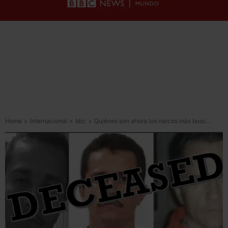
Home
>
Internacional
>
bbc
>
Quiénes son ahora los narcos más buscados por EU tras la caída de “El Mencho”