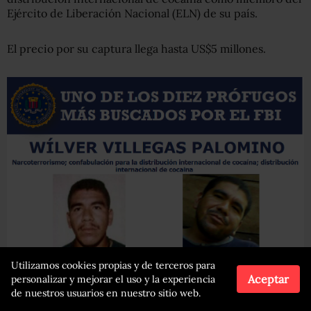
Ejército de Liberación Nacional (ELN) de su país.
El precio por su captura llega hasta US$5 millones.
Utilizamos cookies propias y de terceros para
Aceptar
personalizar y mejorar el uso y la experiencia
FBI
de nuestros usuarios en nuestro sitio web.
Wilver Villegas-Palomino es otro de los más buscados por