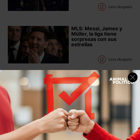
Leer después
MLS: Messi, James y
Müller, la liga tiene
sorpresas con sus
estrellas
Leer después
Trump "homenajea" a
Messi y habla de CR7 y
Pelé
Leer después
Claudia Sheinbaum
regalará su boleto de